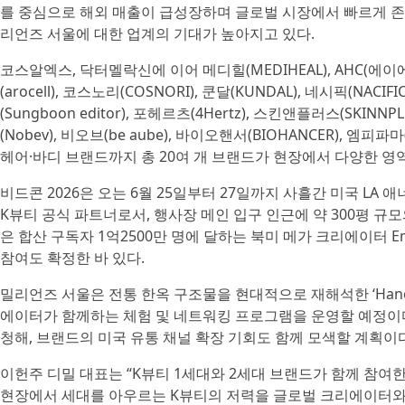
를 중심으로 해외 매출이 급성장하며 글로벌 시장에서 빠르게 존
리언즈 서울에 대한 업계의 기대가 높아지고 있다.
코스알엑스, 닥터멜락신에 이어 메디힐(MEDIHEAL), AHC(에이에이치
(arocell), 코스노리(COSNORI), 쿤달(KUNDAL), 네시픽(NACI
(Sungboon editor), 포헤르츠(4Hertz), 스킨앤플러스(SKINNP
(Nobev), 비오브(be aube), 바이오핸서(BIOHANCER), 
헤어·바디 브랜드까지 총 20여 개 브랜드가 현장에서 다양한 영
비드콘 2026은 오는 6월 25일부터 27일까지 사흘간 미국 L
K뷰티 공식 파트너로서, 행사장 메인 입구 인근에 약 300평 규모
은 합산 구독자 1억2500만 명에 달하는 북미 메가 크리에이터 Emmy Co
참여도 확정한 바 있다.
밀리언즈 서울은 전통 한옥 구조물을 현대적으로 재해석한 ‘Hanok 
에이터가 함께하는 체험 및 네트워킹 프로그램을 운영할 예정이다
청해, 브랜드의 미국 유통 채널 확장 기회도 함께 모색할 계획이다
이헌주 디밀 대표는 “K뷰티 1세대와 2세대 브랜드가 함께 참여
현장에서 세대를 아우르는 K뷰티의 저력을 글로벌 크리에이터와 