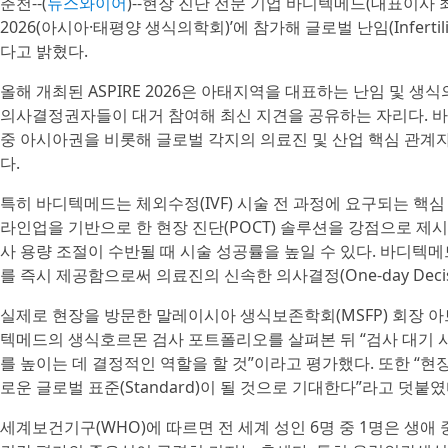
춘천--(
뉴스와이어
)--현장 진단 전문 기업 바디텍메드(대표이사 최
2026(아시아·태평양 생식의학회)’에 참가해 글로벌 난임(Infer
다고 밝혔다.
올해 개최된 ASPIRE 2026은 아태지역을 대표하는 난임 및 
의사결정권자들이 대거 참여해 최신 지견을 공유하는 자리다. 바
중 아시아권을 비롯해 글로벌 각지의 의료진 및 산업 핵심 관계자
다.
특히 바디텍메드는 체외수정(IVF) 시술 전 과정에 요구되는 핵심 생식호르몬(A
라인업을 기반으로 한 현장 진단(POCT) 솔루션을 강점으로 제
사 용량 조절이 수반될 때 시술 성공률을 높일 수 있다. 바디텍
를 즉시 제공함으로써 의료진의 신속한 의사결정(One-day Dec
실제로 현장을 방문한 말레이시아 생식보존학회(MSFP) 회장 아브둘 카디르(A
텍메드의 생식호르몬 검사 포트폴리오를 살펴본 뒤 “검사 대기 
를 높이는 데 결정적인 역할을 할 것”이라고 평가했다. 또한 “
로운 글로벌 표준(Standard)이 될 것으로 기대한다”라고 덧붙였
세계보건기구(WHO)에 따르면 전 세계 성인 6명 중 1명은 생애