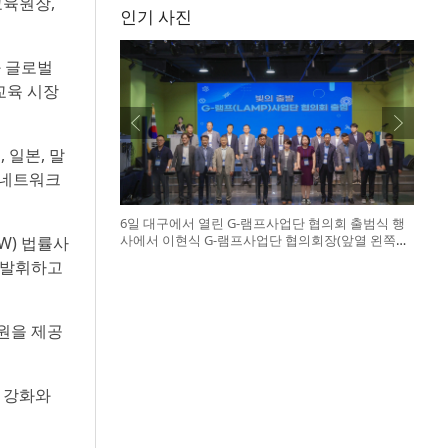
교육원장,
인기 사진
과 글로벌
교육 시장
 일본, 말
 네트워크
6일 대구에서 열린 G-램프사업단 협의회 출범식 행
사에서 이현식 G-램프사업단 협의회장(앞열 왼쪽에
W) 법률사
서 다섯 번째), 허정은 한국연구재단 학술진흥본부
 발휘하고
장(앞열 왼쪽에서 여섯 번째)이 전국 20개 대학 사업
단 참석자들과 터치버튼 퍼포먼스를 하고 있다
원을 제공
 강화와