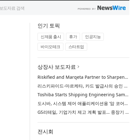
인기 토픽
신제품 출시
휴가
인공지능
바이오테크
스타트업
상장사 보도자료
Riskified and Marqeta Partner to Sharpen Card Issuer Authorization Decisions and Help Reduce False Declines
리스키파이드-마르케타, 카드 발급사의 승인 판단 정교화 및 오거절 감소 위해 협력
Toshiba Starts Shipping Engineering Samples of TXZ+™ Family Entry‑Class M4V Group, Standard Microcontrollers with Arm® Cortex®‑M4 Core for System Control Applications
도시바, 시스템 제어 애플리케이션용 ‘암 코어텍스-M4’ 코어 탑재 표준 마이크로컨트롤러 TXZ+ 패밀리 엔트리 클래스 ‘M4V 그룹’ 엔지니어링 샘플 출하 개시
GS리테일, 기업가치 제고 계획 발표… 중장기 성장 기반 강화와 주주가치 제고
전시회