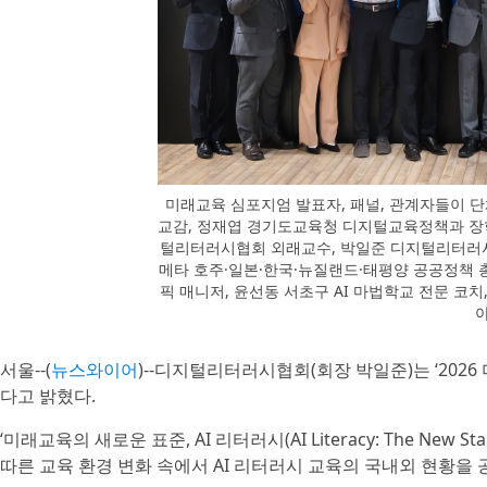
미래교육 심포지엄 발표자, 패널, 관계자들이 
교감, 정재엽 경기도교육청 디지털교육정책과 장학
털리터러시협회 외래교수, 박일준 디지털리터러시
메타 호주·일본·한국·뉴질랜드·태평양 공공정책 
픽 매니저, 윤선동 서초구 AI 마법학교 전문 코
서울--(
뉴스와이어
)--디지털리터러시협회(회장 박일준)는 ‘202
다고 밝혔다.
‘미래교육의 새로운 표준, AI 리터러시(AI Literacy: The New St
따른 교육 환경 변화 속에서 AI 리터러시 교육의 국내외 현황을