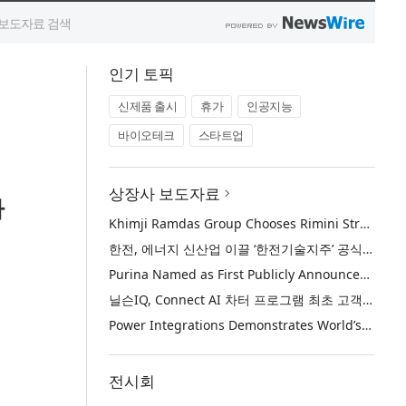
인기 토픽
신제품 출시
휴가
인공지능
바이오테크
스타트업
상장사 보도자료
다
Khimji Ramdas Group Chooses Rimini Street to Reduce SAP Support Costs, Protect 700+ Customizations and Reinvest Savings in Innovation
한전, 에너지 신산업 이끌 ‘한전기술지주’ 공식 출범
Purina Named as First Publicly Announced NIQ ConnectAI Charter Client
닐슨IQ, Connect AI 차터 프로그램 최초 고객사 ‘퓨리나’ 선정
Power Integrations Demonstrates World’s First 2200 V GaN Technology for Next-Era High-Voltage Power Systems
전시회