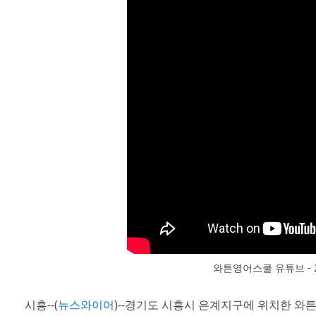
와튼영어스쿨 유튜브 - 2
시흥--(
뉴스와이어
)--경기도 시흥시 은계지구에 위치한 와튼