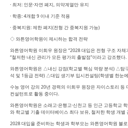
· 최저: 인문·자연 폐지, 의약계열만 유지
· 학종: 4개합 9 이내 기준 적용
· 중복지원: 제한 폐지(전형 간 중복지원 가능)
◇ 와튼영어학원이 제시하는 합격 전략
와튼영어학원 이희우 원장은 “2028 대입은 전형 구조 자체
“철저한 내신 관리가 모든 평가의 출발점”이라고 강조했다.
와튼영어학원은 △내신 강점(학교별 핵심 역량 분석) △탐구
석 및 1등급 전략) △대입 생기부 입시컨설팅(학생별 한눈에
수능 영어 강의 20년 경력의 이희우 원장은 자이스토리 등
컨설턴트로 활동 중이다.
와튼영어학원은 소래고·은행고·신천고 등 인근 고등학교 학
와 학교별 기출 데이터베이스 최다 보유, 철저한 학생 개별 
2028 대입을 준비하는 학생과 학부모는 와튼영어학원 블로그