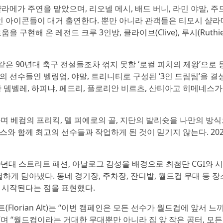
메가 주연을 맡았으며, 리오넬 메시, 배드 버니, 라민 야말, 주
인 아이콘들이 대거 출연한다. 뿐만 아니라 관객들은 티모시 샬라
현해 온 레전드 크루 3인방, 클라이브(Clive), 루시(Ruthie
같은 90년대 축구 전설들조차 꺾지 못할 ‘로컬 피치의 제왕’으로 
 선수들인 벨링엄, 야말, 트리니티로 구성된 ‘3인 드림팀’을 결
 뎀벨레, 하피냐, 페드리, 플로리안 비르츠, 산티아고 히메네스
를 하며 베컴의 프리킥, 델 피에로의 골, 지단의 발리슛을 나만의 방
스와 함께 최고의 선수들과 작업하게 된 것이 믿기지 않는다. 20
년대 스트리트 패션, 아날로그 감성을 배경으로 최첨단 CGI와 
 강렬하게 담아냈다. 동네 경기장, 주차장, 잔디밭, 월드컵 무대 등 
 시작된다는 점을 표현했다.
orian Alt)는 “이번 캠페인은 모든 선수가 월드컵에 앞서 느
 “월드컵이라는 거대한 무대뿐만 아니라 집 앞 작은 공터, 모