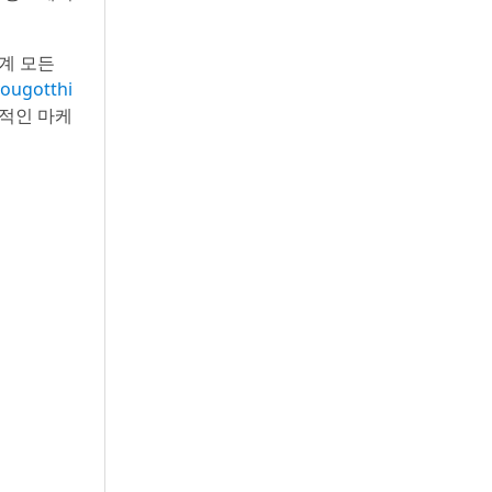
세계 모든
yougotthi
격적인 마케