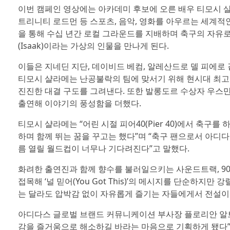
이번 캠페인 영상에는 아카데미 후보에 오른 배우 티모시 샬라
트리니티 로드먼 등 스포츠, 음악, 영화를 아우르는 세계적
을 통해 수십 년간 로컬 그라운드를 지배하며 축구의 자유로움을 구
(Isaak)이라는 가상의 인물을 만나게 된다.
이들은 지네딘 지단, 데이비드 베컴, 알레산드로 델 피에로 
티모시 샬라메는 난공불락의 팀에 맞서기 위해 현시대 최고의
진진한 대결 구도를 그려낸다. 또한 발롱도르 수상자 우스만
출연해 이야기의 풍성함을 더했다.
티모시 샬라메는 “어린 시절 피어40(Pier 40)에서 축구
하며 함께 뛰는 꿈을 꾸고는 했다”며 “축구 팬으로서 아디다
름 열릴 월드컵이 너무나 기다려진다”고 말했다.
화려한 출연진과 함께 향수를 불러일으키는 사운드트랙, 90
접목해 ‘널 믿어(You Got This)’의 메시지를 단순하지만
는 달라도 압박감 없이 자유롭게 즐기는 자들에게서 전설이
아디다스 글로벌 브랜드 커뮤니케이션 부사장 플로리안 알트(Fl
감을 즐거움으로 해소하길 바라는 마음으로 기획하게 됐다”며