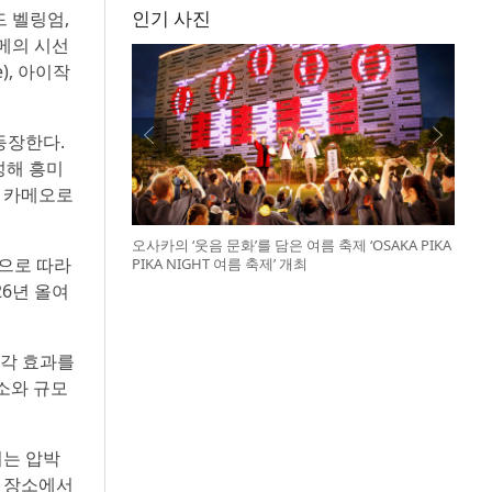
인기 사진
드 벨링엄,
메의 시선
), 아이작
등장한다.
성해 흥미
가 카메오로
오사카의 ‘웃음 문화’를 담은 여름 축제 ‘OSAKA PIKA
식으로 따라
PIKA NIGHT 여름 축제’ 개최
26년 올여
시각 효과를
장소와 규모
끼는 압박
든 장소에서