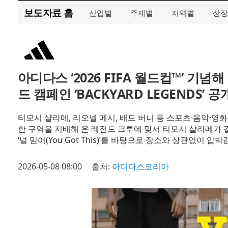
보도자료 홈
산업별
주제별
지역별
상장
아디다스 ‘2026 FIFA 월드컵™’ 기
드 캠페인 ‘BACKYARD LEGENDS’ 공
티모시 샬라메, 리오넬 메시, 배드 버니 등 스포츠·음악·영
한 구역을 지배해 온 레전드 크루에 맞서 티모시 샬라메가
‘널 믿어(You Got This)’를 바탕으로 장소와 상관없
2026-05-08 08:00
출처:
아디다스코리아