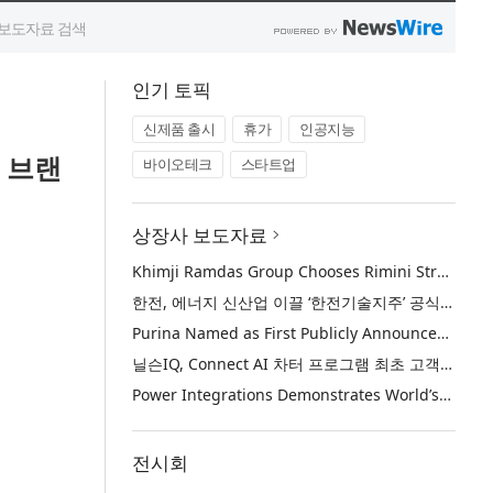
인기 토픽
신제품 출시
휴가
인공지능
벌 브랜
바이오테크
스타트업
상장사 보도자료
Khimji Ramdas Group Chooses Rimini Street to Reduce SAP Support Costs, Protect 700+ Customizations and Reinvest Savings in Innovation
한전, 에너지 신산업 이끌 ‘한전기술지주’ 공식 출범
Purina Named as First Publicly Announced NIQ ConnectAI Charter Client
닐슨IQ, Connect AI 차터 프로그램 최초 고객사 ‘퓨리나’ 선정
Power Integrations Demonstrates World’s First 2200 V GaN Technology for Next-Era High-Voltage Power Systems
전시회