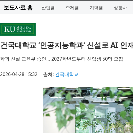
보도자료 홈
산업별
주제별
지역별
상장사
건국대학교 ‘인공지능학과’ 신설로 AI 인
학과 신설 교육부 승인… 2027학년도부터 신입생 50명 모집
2026-04-28 15:32
출처:
건국대학교