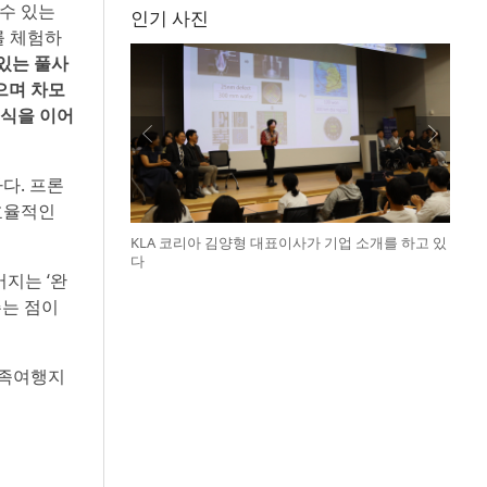
 수 있는
인기 사진
를 체험하
있는 풀사
였으며 차모
휴식을 이어
다. 프론
효율적인
KLA 코리아 김양형 대표이사가 기업 소개를 하고 있
다
지는 ‘완
주는 점이
가족여행지