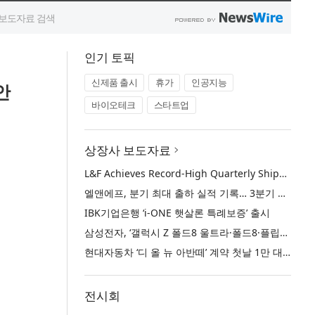
인기 토픽
신제품 출시
휴가
인공지능
안
바이오테크
스타트업
상장사 보도자료
L&F Achieves Record-High Quarterly Shipments, Begins LFP Supply for North American ESS in Q3 Advancing its Two-Track NCM and LFP Growth Strategy
엘앤에프, 분기 최대 출하 실적 기록… 3분기 북미 ESS향 LFP 공급 착수 NCM+LFP ‘2-Track’ 성장 전략 실현
IBK기업은행 ‘i-ONE 햇살론 특례보증’ 출시
삼성전자, ‘갤럭시 Z 폴드8 울트라·폴드8·플립8’과 ‘갤럭시 워치 울트라2·워치9’ 국내 공식 출시
현대자동차 ‘디 올 뉴 아반떼’ 계약 첫날 1만 대 돌파
전시회