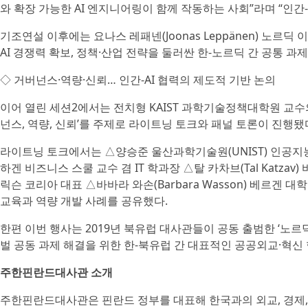
와 확장 가능한 AI 엔지니어링이 함께 작동하는 사회”라며 “인간
기조연설 이후에는 요나스 레패넨(Joonas Leppänen) 노
AI 경쟁력 확보, 정책·산업 전략을 둘러싼 한‑노르딕 간 공통 과
◇ 거버넌스·역량·신뢰… 인간-AI 협력의 제도적 기반 논의
이어 열린 세션2에서는 전치형 KAIST 과학기술정책대학원 교수의
넌스, 역량, 신뢰’를 주제로 라이트닝 토크와 패널 토론이 진행됐
라이트닝 토크에서는 △양승준 울산과학기술원(UNIST) 인공지능대학
하겐 비즈니스 스쿨 교수 겸 IT 학과장 △탈 카차브(Tal Katzav) 
릭슨 코리아 대표 △바바라 와손(Barbara Wasson) 베르겐 대
교육과 역량 개발 사례를 공유했다.
한편 이번 행사는 2019년 북유럽 대사관들이 공동 출범한 ‘노르딕 토
벌 공동 과제 해결을 위한 한‑북유럽 간 대표적인 공공외교·혁신
주한핀란드대사관 소개
주한핀란드대사관은 핀란드 정부를 대표해 한국과의 외교, 경제, 