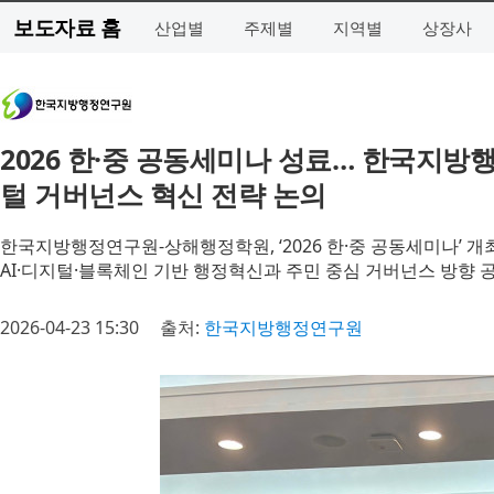
보도자료 홈
산업별
주제별
지역별
상장사
2026 한·중 공동세미나 성료… 한국지
털 거버넌스 혁신 전략 논의
한국지방행정연구원-상해행정학원, ‘2026 한·중 공동세미나’ 개
AI·디지털·블록체인 기반 행정혁신과 주민 중심 거버넌스 방향 
2026-04-23 15:30
출처:
한국지방행정연구원