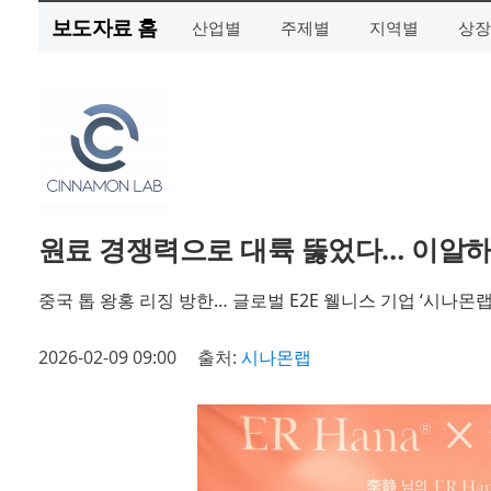
보도자료 홈
산업별
주제별
지역별
상장
원료 경쟁력으로 대륙 뚫었다… 이알하
중국 톱 왕홍 리징 방한… 글로벌 E2E 웰니스 기업 ‘시나몬랩
2026-02-09 09:00
출처:
시나몬랩