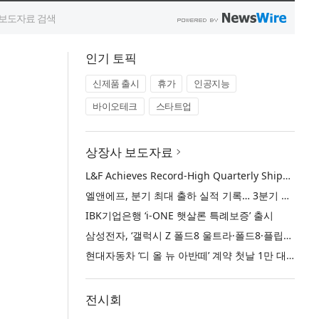
인기 토픽
신제품 출시
휴가
인공지능
바이오테크
스타트업
상장사 보도자료
L&F Achieves Record-High Quarterly Shipments, Begins LFP Supply for North American ESS in Q3 Advancing its Two-Track NCM and LFP Growth Strategy
엘앤에프, 분기 최대 출하 실적 기록… 3분기 북미 ESS향 LFP 공급 착수 NCM+LFP ‘2-Track’ 성장 전략 실현
IBK기업은행 ‘i-ONE 햇살론 특례보증’ 출시
삼성전자, ‘갤럭시 Z 폴드8 울트라·폴드8·플립8’과 ‘갤럭시 워치 울트라2·워치9’ 국내 공식 출시
현대자동차 ‘디 올 뉴 아반떼’ 계약 첫날 1만 대 돌파
전시회