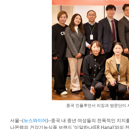
중국 인플루언서 리징과 방문단이 
서울--(
뉴스와이어
)--중국 내 중년 여성들의 전폭적인 지지
나몬랩의 건강기능식품 브랜드 ‘이알하나(ER Hana)’와의