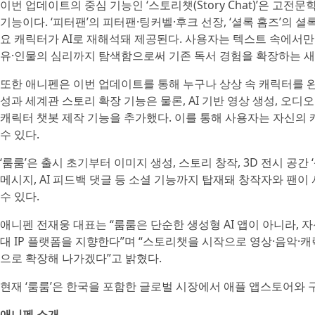
이번 업데이트의 중심 기능인 ‘스토리챗(Story Chat)’은 고
기능이다. ‘피터팬’의 피터팬·팅커벨·후크 선장, ‘셜록 홈즈’의 셜록
요 캐릭터가 AI로 재해석돼 제공된다. 사용자는 텍스트 속에서
유·인물의 심리까지 탐색함으로써 기존 독서 경험을 확장하는 새로
또한 애니펜은 이번 업데이트를 통해 누구나 상상 속 캐릭터를 완
성과 세계관 스토리 확장 기능은 물론, AI 기반 영상 생성, 오
캐릭터 챗봇 제작 기능을 추가했다. 이를 통해 사용자는 자신의
수 있다.
‘룸룸’은 출시 초기부터 이미지 생성, 스토리 창작, 3D 전시 공간
메시지, AI 피드백 댓글 등 소셜 기능까지 탑재돼 창작자와 팬
수 있다.
애니펜 전재웅 대표는 “룸룸은 단순한 생성형 AI 앱이 아니라,
대 IP 플랫폼을 지향한다”며 “스토리챗을 시작으로 영상·음악·
으로 확장해 나가겠다”고 밝혔다.
현재 ‘룸룸’은 한국을 포함한 글로벌 시장에서 애플 앱스토어와 
애니펜 소개