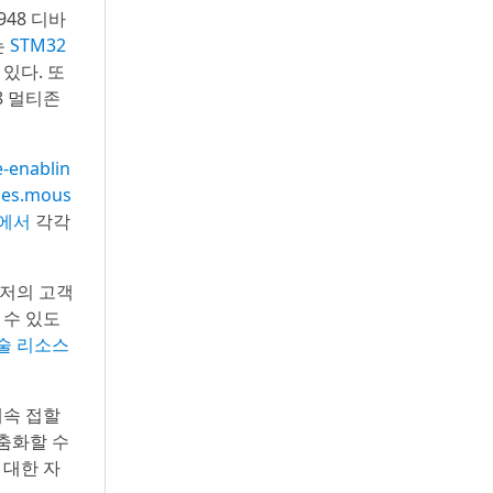
948 디바
는
STM32
있다. 또
8 멀티존
-enablin
ces.mous
m/에서
각각
우저의 고객
 수 있도
술 리소스
계속 접할
춤화할 수
 대한 자