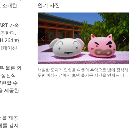
인기 사진
도 소개한
RT 가속
제공한다.
.264 하
리케이션
은 물론 외
색칠한 도자기 인형을 여행의 추억으로 방에 장식해
 정전식
두면 아와지섬에서 보낸 즐거운 시간을 언제든 다시
떠올릴 수 있다
구현할 수
을 제공한
이점을 제공
체를 감지