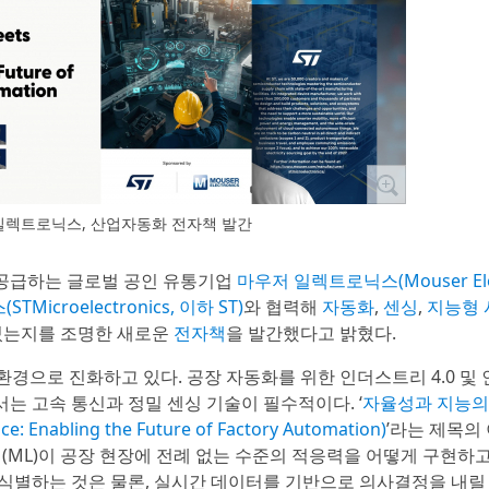
일렉트로닉스, 산업자동화 전자책 발간
을 공급하는 글로벌 공인 유통기업
마우저 일렉트로닉스(Mouser Elec
croelectronics, 이하 ST)
와 협력해
자동화
,
센싱
,
지능형 
있는지를 조명한 새로운
전자책
을 발간했다고 밝혔다.
환경으로 진화하고 있다. 공장 자동화를 위한 인더스트리 4.0 및
서는 고속 통신과 정밀 센싱 기술이 필수적이다. ‘
자율성과 지능의 
nabling the Future of Factory Automation)
’라는 제목의
닝(ML)이 공장 현장에 전례 없는 수준의 적응력을 어떻게 구현하
 식별하는 것은 물론, 실시간 데이터를 기반으로 의사결정을 내릴