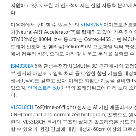
지원하고 있다. 또한 이 전자책에서는 산업 자동화 분야에 A
다.
마우저에서 구매할 수 있는 ST의
STM32N6
마이크로컨트
기(Neural-ART Accelerator™)를 탑재하고 있어 기존
STM32N6은 800MHz로 동작하는 Cortex-M55 기반 MCU
드웨어 인코더 및 헬리움(Helium™) M-프로파일 벡터 확장(M-Pr
에서 컴퓨터 비전, 오디오 처리 및 사운드 분석을 실행할 수
ISM330BX
6축 관성측정장치(IMU)는 3D 공간에서의 고정밀
부 센서의 아날로그 입력 처리 등 다양한 첨단 기술을 내장
센서(Qvar)도 갖추고 있다. 이러한 최첨단 기능을 겸비한
있으며,
인더스트리 5.0
개념의 프레임워크에 따라 보다 스
다.
VL53L8CH
ToF(time-of-flight) 센서는 AI 기반 애
CNH(compact and normalized histogram)
한다. VL53L8CH 센서의 구조적 설계와 알고리즘은 심도 
할 수 있으며, 환경 간섭에 대한 내성과 60cm 이상의 크