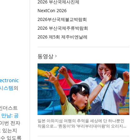
2026 부산국제사진제
NextCon 2026
2026부산국제불교박람회
2026 부산국제주류박람회
2026 제5회 제주비엔날레
동영상
tronic
시스템
의
 인더스트
만남: 공
일본 아와지섬 여행의 추억을 세상에 단 하나뿐인
 이번 전자
작품으로… ‘흰둥이’와 ‘부리부리대마왕’의 오리지널
고 있는지
도기 색
 수 있도록