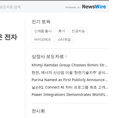
인기 토픽
신제품 출시
휴가
인공지능
운 전자
바이오테크
스타트업
상장사 보도자료
Khimji Ramdas Group Chooses Rimini Street to Reduce SAP Support Costs, Protect 700+ Customizations and Reinvest Savings in Innovation
한전, 에너지 신산업 이끌 ‘한전기술지주’ 공식 출범
Purina Named as First Publicly Announced NIQ ConnectAI Charter Client
닐슨IQ, Connect AI 차터 프로그램 최초 고객사 ‘퓨리나’ 선정
Power Integrations Demonstrates World’s First 2200 V GaN Technology for Next-Era High-Voltage Power Systems
전시회