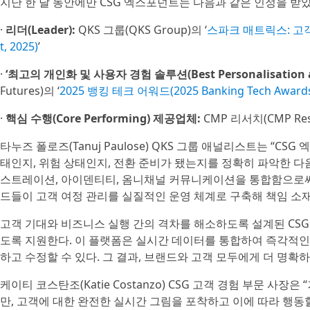
지난 한 달 동안에만 CSG 엑스포넌트는 다음과 같은 인정을 받았
·
리더(Leader):
QKS 그룹(QKS Group)의 ‘
스파크 매트릭스: 고객 여정
t, 2025)
’
·
‘최고의 개인화 및 사용자 경험 솔루션(Best Personalisation and 
Futures)의 ‘
2025 뱅킹 테크 어워드(2025 Banking Tech Award
·
핵심 수행(Core Performing) 제공업체:
CMP 리서치(CMP Rese
타누즈 폴로즈(Tanuj Paulose) QKS 그룹 애널리스트는 “
태인지, 위험 상태인지, 전환 준비가 됐는지를 정확히 파악한 다음
스트레이션, 아이덴티티, 옴니채널 커뮤니케이션을 통합함으로써 
드들이 고객 여정 관리를 실질적인 운영 체계로 구축해 책임 소재
고객 기대와 비즈니스 실행 간의 격차를 해소하도록 설계된 CS
도록 지원한다. 이 플랫폼은 실시간 데이터를 통합하여 즉각적인
하고 수정할 수 있다. 그 결과, 브랜드와 고객 모두에게 더 명확
케이티 코스탄조(Katie Costanzo) CSG 고객 경험 부문 사장은
만, 고객에 대한 완전한 실시간 그림을 포착하고 이에 따라 행동