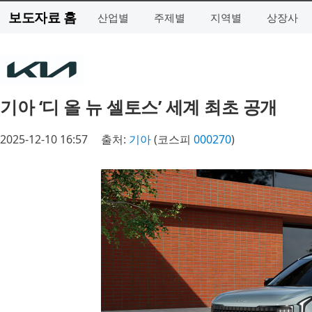
보도자료 홈
산업별
주제별
지역별
상장사
기아 ‘디 올 뉴 셀토스’ 세계 최초 공개
2025-12-10 16:57
출처:
기아
(코스피
000270
)