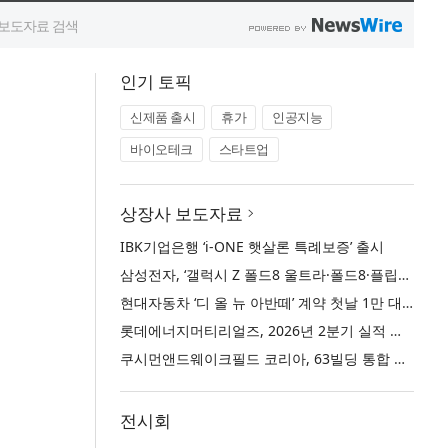
인기 토픽
신제품 출시
휴가
인공지능
바이오테크
스타트업
상장사 보도자료
IBK기업은행 ‘i-ONE 햇살론 특례보증’ 출시
삼성전자, ‘갤럭시 Z 폴드8 울트라·폴드8·플립8’과 ‘갤럭시 워치 울트라2·워치9’ 국내 공식 출시
현대자동차 ‘디 올 뉴 아반떼’ 계약 첫날 1만 대 돌파
롯데에너지머티리얼즈, 2026년 2분기 실적 발표… 전분기 대비 매출 증대
쿠시먼앤드웨이크필드 코리아, 63빌딩 통합 MD·공간 전략 수립 과정과 구현 사례 소개
전시회