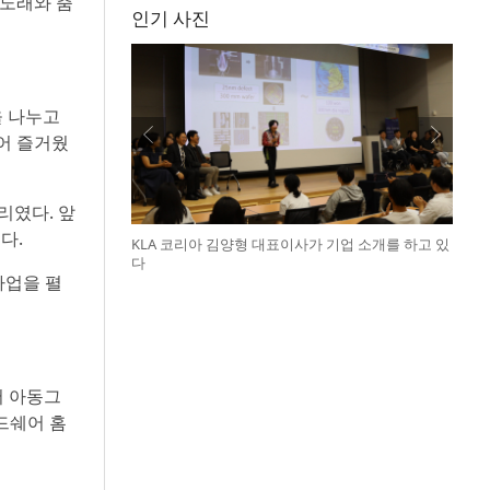
 노래와 춤
인기 사진
을 나누고
어 즐거웠
리였다. 앞
다.
KLA 코리아 김양형 대표이사가 기업 소개를 하고 있
다
사업을 펼
서 아동그
월드쉐어 홈