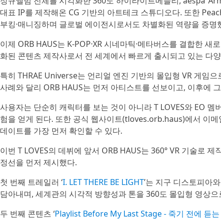
정규앨범 전체를 시각화한 360도 하이라이트메들리, aespa ‘Armage
대표 IP를 제작해온 CG 기반의 아트테크 스튜디오다. 또한 Peaches On
부킹·매니징하며 글로벌 에이전시로서도 차별화된 역량을 증명
이제 ORB HAUS는 K-POP·XR 시네마틱·메타버스를 결합한 새로
화된 콘텐츠 제작사로서 전 세계에서 빠르게 출시되고 있는 다양
특히 THRAE Universe는 언리얼 엔진 기반의 몰입형 VR 
사례와 달리 ORB HAUS는 먼저 아티스트를 선보이고, 이후에
사용자는 단순히 캐릭터를 보는 것이 아니라 T LOVES와 EO 
험을 얻게 된다. 또한 공식 웹사이트(tloves.orb.haus)에서 이메
데이트를 가장 먼저 확인할 수 있다.
이번 T LOVES의 데뷔에 앞서 ORB HAUS는 360° VR 기
정선을 먼저 제시했다.
첫 번째 트레일러 ‘
I. LET THERE BE LIGHT
’는 지구 디스토피아와 
담아내며, 세계관의 시각적 방향성과 톤을 360도 몰입형 영상으
두 번째 콘텐츠 ‘
Playlist Before My Last Stage - 죽기 전