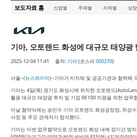
보도자료 홈
산업별
주제별
지역별
상장
기아, 오토랜드 화성에 대규모 태양광 
2025-12-04 11:41
출처:
기아
(코스피
000270
)
서울--(
뉴스와이어
)--기아가 지자체 및 공공기관과 협력해 국
기아는 4일(목) 경기도 화성시에 위치한 오토랜드(AutoLa
활용 대규모 태양광 투자 및 기업 RE100 지원을 위한 업무협
이날 협약식에는 송민수 기아 오토랜드 화성공장장, 차성수
사장 등 주요 관계자가 참석했다.
기아는 이번 업무협약으로 오토랜드 화성 내에 장기간 방치돼 
50MW급 대규모 태양광 발전 설비와 ESS(에너지저장장치)