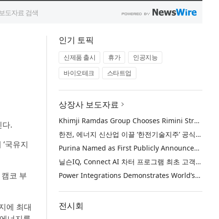
인기 토픽
신제품 출시
휴가
인공지능
바이오테크
스타트업
상장사 보도자료
Khimji Ramdas Group Chooses Rimini Street to Reduce SAP Support Costs, Protect 700+ Customizations and Reinvest Savings in Innovation
인다.
한전, 에너지 신산업 이끌 ‘한전기술지주’ 공식 출범
 ‘국유지
Purina Named as First Publicly Announced NIQ ConnectAI Charter Client
닐슨IQ, Connect AI 차터 프로그램 최초 고객사 ‘퓨리나’ 선정
 캠코 부
Power Integrations Demonstrates World’s First 2200 V GaN Technology for Next-Era High-Voltage Power Systems
전시회
부지에 최대
재생에너지를