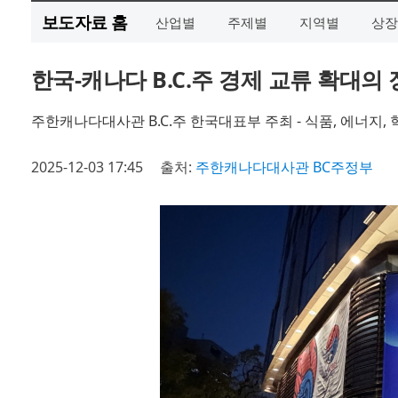
보도자료 홈
산업별
주제별
지역별
상장
한국-캐나다 B.C.주 경제 교류 확대의 장 ‘
주한캐나다대사관 B.C.주 한국대표부 주최 - 식품, 에너지,
2025-12-03 17:45
출처:
주한캐나다대사관 BC주정부