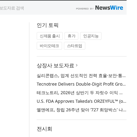
인기 토픽
신제품 출시
휴가
인공지능
바이오테크
스타트업
상장사 보도자료
실리콘랩스, 업계 선도적인 전력 효율·보안·통합성을 갖춘 초저전력 블루투스 LE SoC ‘BG2B’ 공개
Tecnotree Delivers Double-Digit Profit Growth and Accelerated Deployment Momentum in H1 2026
테크노트리, 2026년 상반기 두 자릿수 이익 성장 및 글로벌 구축 가속화
U.S. FDA Approves Takeda’s ORZEYFUL™ (oveporexton), the First and Only Medicine to Treat the Underlying Cause of Narcolepsy Type 1
엘앤에프, 창립 26주년 맞아 ‘727 희망박스’ 나눔 캠페인 진행… 임직원과 함께 대구 지역사회 상생 실천
전시회