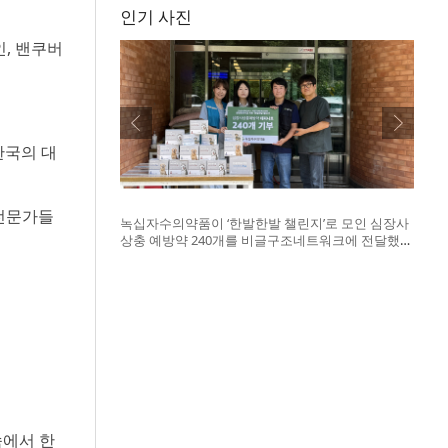
인기 사진
법인, 밴쿠버
한국의 대
업 전문가들
녹십자수의약품이 ‘한발한발 챌린지’로 모인 심장사
상충 예방약 240개를 비글구조네트워크에 전달했
다. 왼쪽부터 비글구조네트워크 김세현 대표, 캠페
인을 기획한 차율하 학생, 녹십자수의약품 이범석
팀장, 청주 수동물병원 전귀호 원장
속에서 한