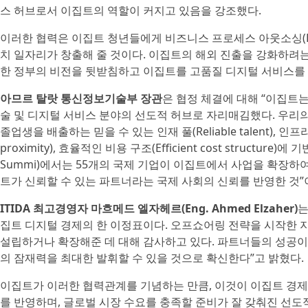
스 허브로서 이집트의 역할이 커지고 있음을 강조했다.
이러한 협력은 이집트 청년들에게 비즈니스 프로세스 아웃소싱(BPO
치 일자리가 창출해 줄 것이다. 이집트의 해외 진출을 강화하려는 
한 정부의 비전을 뒷받침하고 이집트를 고품질 디지털 서비스를 
아므르 탈랏 통신정보기술부 장관
은 협정 체결에 대해 “이집트는
술 및 디지털 서비스 분야의 선도적 허브로 자리매김했다. 우리의 성공
졸업생을 배출하는 믿을 수 있는 인재 풀(Reliable talent), 인프라 준비
proximity), 효율적인 비용 구조(Efficient cost structur
Summi)에서는 55개의 국제 기업이 이집트에서 사업을 확장하여
트가 신뢰할 수 있는 파트너라는 국제 사회의 신뢰를 반영한 것”
ITIDA 최고경영자 마흐메드 엘자헤르(Eng. Ahmed Elzaher)
는
집트 디지털 경제의 한 이정표이다. 오프쇼어링 전략을 시작한 
설립하거나 확장해준 데 대해 감사하고 있다. 파트너들의 성공이
의 잠재력을 최대한 발휘할 수 있을 것으로 확신한다”고 밝혔다.
이집트가 이러한 협력관계를 기념하는 만큼, 이것이 이집트 경제
를 반영하며, 글로벌 시장 수요를 충족할 준비가 잘 갖춰진 선