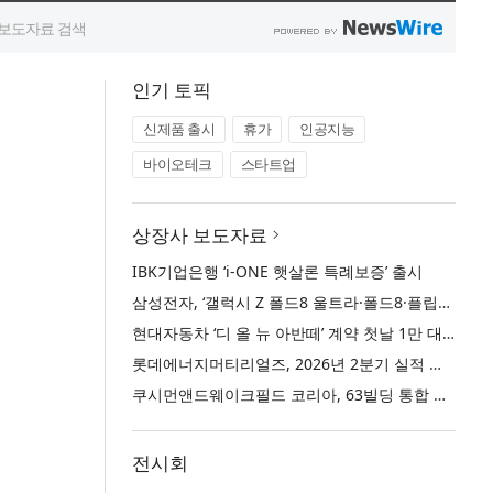
인기 토픽
신제품 출시
휴가
인공지능
바이오테크
스타트업
상장사 보도자료
IBK기업은행 ‘i-ONE 햇살론 특례보증’ 출시
삼성전자, ‘갤럭시 Z 폴드8 울트라·폴드8·플립8’과 ‘갤럭시 워치 울트라2·워치9’ 국내 공식 출시
현대자동차 ‘디 올 뉴 아반떼’ 계약 첫날 1만 대 돌파
롯데에너지머티리얼즈, 2026년 2분기 실적 발표… 전분기 대비 매출 증대
쿠시먼앤드웨이크필드 코리아, 63빌딩 통합 MD·공간 전략 수립 과정과 구현 사례 소개
전시회