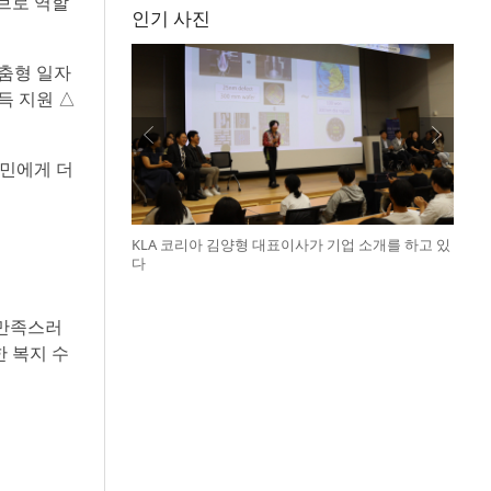
브로 역할
인기 사진
춤형 일자
득 지원 △
도민에게 더
KLA 코리아 김양형 대표이사가 기업 소개를 하고 있
다
 만족스러
 복지 수