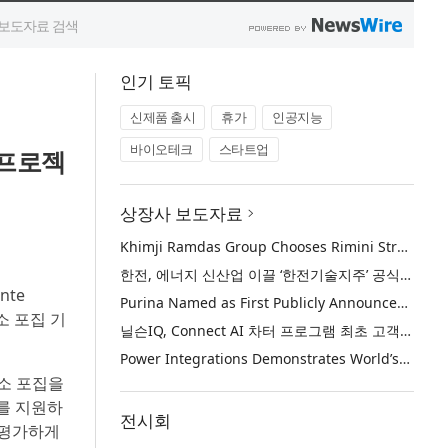
인기 토픽
신제품 출시
휴가
인공지능
바이오테크
스타트업
 프로젝
상장사 보도자료
Khimji Ramdas Group Chooses Rimini Street to Reduce SAP Support Costs, Protect 700+ Customizations and Reinvest Savings in Innovation
한전, 에너지 신산업 이끌 ‘한전기술지주’ 공식 출범
nte
Purina Named as First Publicly Announced NIQ ConnectAI Charter Client
소 포집 기
닐슨IQ, Connect AI 차터 프로그램 최초 고객사 ‘퓨리나’ 선정
Power Integrations Demonstrates World’s First 2200 V GaN Technology for Next-Era High-Voltage Power Systems
소 포집을
를 지원하
전시회
 평가하게