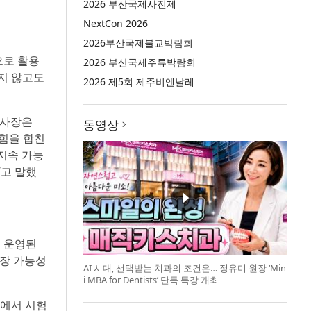
2026 부산국제사진제
NextCon 2026
2026부산국제불교박람회
으로 활용
2026 부산국제주류박람회
지 않고도
2026 제5회 제주비엔날레
) 사장은
동영상
 힘을 합친
 지속 가능
”고 말했
여 운영된
확장 가능성
AI 시대, 선택받는 치과의 조건은… 정유미 원장 ‘Min
i MBA for Dentists’ 단독 특강 개최
환경에서 시험