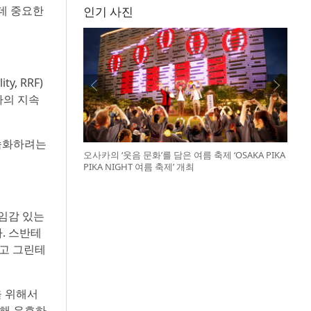
데 중요한
인기 사진
y, RRF)
라의 지속
가속화하려는
오사카의 ‘웃음 문화’를 담은 여름 축제 ‘OSAKA PIKA
PIKA NIGHT 여름 축제’ 개최
책임감 있는
. 스반테
 최고 그린테
을 위해서
한해 유효하