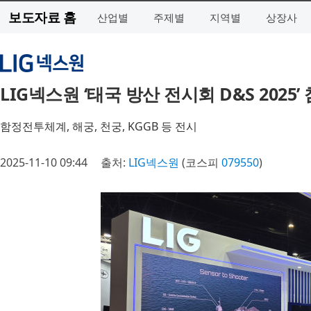
보도자료 홈
산업별
주제별
지역별
상장사
LIG넥스원 ‘태국 방산 전시회 D&S 2025’
함정전투체계, 해궁, 천궁, KGGB 등 전시
2025-11-10 09:44
출처:
LIG넥스원
(코스피
079550
)