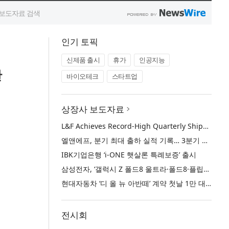
인기 토픽
신제품 출시
휴가
인공지능
간
바이오테크
스타트업
상장사 보도자료
L&F Achieves Record-High Quarterly Shipments, Begins LFP Supply for North American ESS in Q3 Advancing its Two-Track NCM and LFP Growth Strategy
엘앤에프, 분기 최대 출하 실적 기록… 3분기 북미 ESS향 LFP 공급 착수 NCM+LFP ‘2-Track’ 성장 전략 실현
IBK기업은행 ‘i-ONE 햇살론 특례보증’ 출시
삼성전자, ‘갤럭시 Z 폴드8 울트라·폴드8·플립8’과 ‘갤럭시 워치 울트라2·워치9’ 국내 공식 출시
현대자동차 ‘디 올 뉴 아반떼’ 계약 첫날 1만 대 돌파
전시회