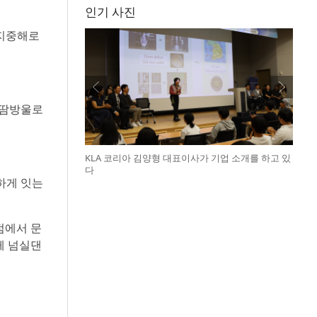
인기 사진
 지중해로
 땀방울로
KLA 코리아 김양형 대표이사가 기업 소개를 하고 있
다
하게 잇는
점에서 문
께 넘실댄