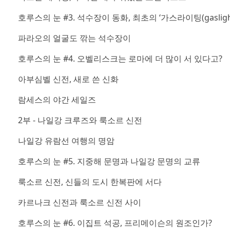
호루스의 눈 #3. 석수장이 동화, 최초의 ‘가스라이팅(gaslight
파라오의 얼굴도 깎는 석수장이
호루스의 눈 #4. 오벨리스크는 로마에 더 많이 서 있다고?
아부심벨 신전, 새로 쓴 신화
람세스의 야간 세일즈
2부 - 나일강 크루즈와 룩소르 신전
나일강 유람선 여행의 명암
호루스의 눈 #5. 지중해 문명과 나일강 문명의 교류
룩소르 신전, 신들의 도시 한복판에 서다
카르나크 신전과 룩소르 신전 사이
호루스의 눈 #6. 이집트 석공, 프리메이슨의 원조인가?