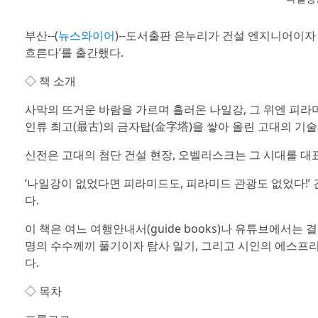
부산--(
뉴스와이어
)--도서출판 은누리가 건설 엔지니어이자
흐른다’를 출간했다.
◇ 책 소개
사막의 뜨거운 바람을 가르며 흘러온 나일강, 그 위엔 피라미
인류 최고(最古)의 금자탑(金字塔)을 쌓아 올린 고대의 기술
신전은 고대의 첨단 건설 현장, 오벨리스크는 그 시대를 
‘나일강이 없었다면 피라미드도, 피라미드 관광도 없었다!’
다.
이 책은 여느 여행안내서(guide books)나 유튜브에서는
명의 수수께끼 풀기이자 탐사 일기, 그리고 시인의 에스프
다.
◇ 목차