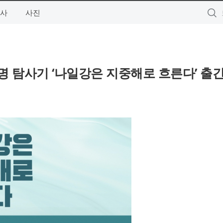
사
사진
명 탐사기 ‘나일강은 지중해로 흐른다’ 출