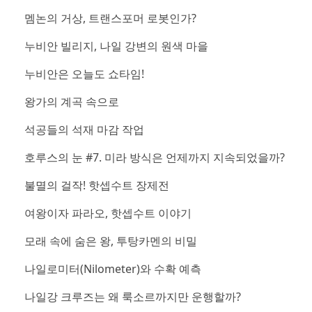
멤논의 거상, 트랜스포머 로봇인가?
누비안 빌리지, 나일 강변의 원색 마을
누비안은 오늘도 쇼타임!
왕가의 계곡 속으로
석공들의 석재 마감 작업
호루스의 눈 #7. 미라 방식은 언제까지 지속되었을까?
불멸의 걸작! 핫셉수트 장제전
여왕이자 파라오, 핫셉수트 이야기
모래 속에 숨은 왕, 투탕카멘의 비밀
나일로미터(Nilometer)와 수확 예측
나일강 크루즈는 왜 룩소르까지만 운행할까?