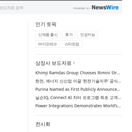
인기 토픽
신제품 출시
휴가
인공지능
바이오테크
스타트업
상장사 보도자료
Khimji Ramdas Group Chooses Rimini Street to Reduce SAP Support Costs, Protect 700+ Customizations and Reinvest Savings in Innovation
한전, 에너지 신산업 이끌 ‘한전기술지주’ 공식 출범
Purina Named as First Publicly Announced NIQ ConnectAI Charter Client
닐슨IQ, Connect AI 차터 프로그램 최초 고객사 ‘퓨리나’ 선정
Power Integrations Demonstrates World’s First 2200 V GaN Technology for Next-Era High-Voltage Power Systems
전시회