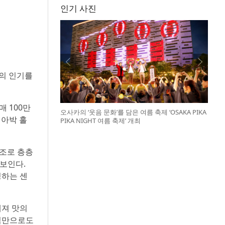
인기 사진
’의 인기를
 100만
오사카의 ‘웃음 문화’를 담은 여름 축제 ‘OSAKA PIKA
 아박 홀
PIKA NIGHT 여름 축제’ 개최
구조로 층층
보인다.
성하는 센
해져 맛의
 입만으로도