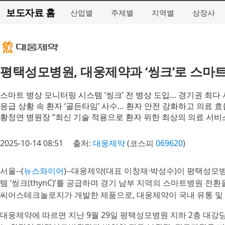
보도자료 홈
산업별
주제별
지역별
상장사
평택성모병원, 대웅제약과 ‘씽크’로 스마
스마트 병상 모니터링 시스템 ‘씽크’ 전 병상 도입… 경기권 최다
응급 상황 속 환자 ‘골든타임’ 사수… 환자 안전 강화하고 의료 효
황정연 병원장 “최신 기술 적용으로 환자 위한 최상의 의료 서비
2025-10-14 08:51
출처:
대웅제약
(코스피
069620
)
서울--(
뉴스와이어
)--대웅제약(대표 이창재·박성수)이 평택성모병
템 ‘씽크(thynC)’를 공급하며 경기 남부 지역의 스마트병원 전
씨어스테크놀로지가 개발한 제품으로, 대웅제약이 국내 유통 및 
대웅제약에 따르면 지난 9월 29일 평택성모병원 지하 2층 대강당