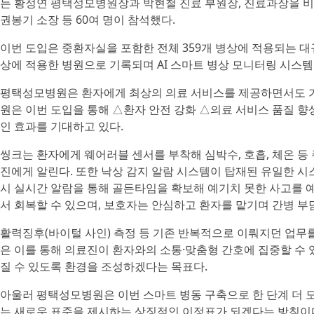
는 황정연 평택성모병원장과 박현철 진료 부원장, 진료과장을 
권봉기 소장 등 60여 명이 참석했다.
이번 도입은 중환자실을 포함한 전체 359개 병상에 적용되는 대
상에 적용한 병원으로 기록되며 AI 스마트 병상 모니터링 시스템
평택성모병원은 환자에게 최상의 의료 서비스를 제공하면서도 가
원은 이번 도입을 통해 △환자 안전 강화 △의료 서비스 품질 향
인 효과를 기대하고 있다.
씽크는 환자에게 웨어러블 센서를 부착해 심박수, 호흡, 체온 등
진에게 알린다. 또한 낙상 감지 알람 시스템이 탑재된 유일한 시
시 실시간 알람을 통해 골든타임을 확보해 예기치 못한 사고를 예
서 회복할 수 있으며, 보호자는 안심하고 환자를 맡기며 간병 부담
활력징후(바이털 사인) 측정 등 기존 반복적으로 이뤄지던 업무를
은 이를 통해 의료진이 환자와의 소통·맞춤형 간호에 집중할 수
질 수 있도록 환경을 조성하겠다는 목표다.
아울러 평택성모병원은 이번 스마트 병동 구축으로 한 단계 더 도
는 새로운 표준을 제시하는 상징적인 이정표가 되겠다는 방침이