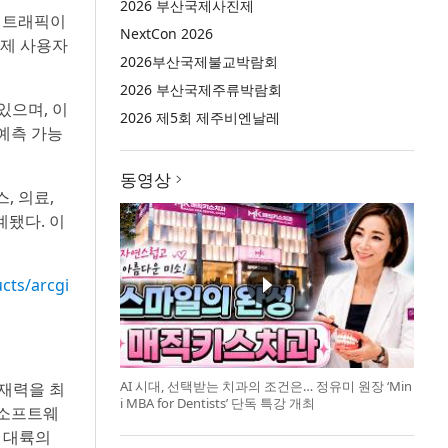
2026 부산국제사진제
은 트래픽이
NextCon 2026
 실제 사용자
2026부산국제불교박람회
2026 부산국제주류박람회
있으며, 이
2026 제5회 제주비엔날레
 예측 가능
동영상
, 의료,
계됐다. 이
cts/arcgi
AI 시대, 선택받는 치과의 조건은… 정유미 원장 ‘Min
잠재력을 최
i MBA for Dentists’ 단독 특강 개최
 소프트웨
개 대륙의