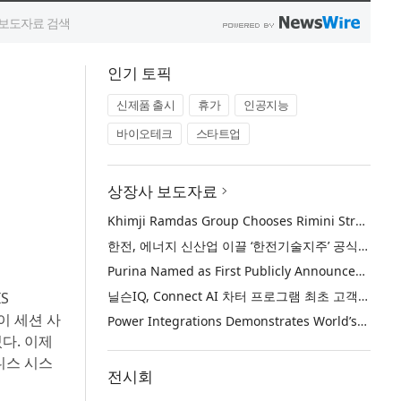
인기 토픽
신제품 출시
휴가
인공지능
바이오테크
스타트업
상장사 보도자료
Khimji Ramdas Group Chooses Rimini Street to Reduce SAP Support Costs, Protect 700+ Customizations and Reinvest Savings in Innovation
한전, 에너지 신산업 이끌 ‘한전기술지주’ 공식 출범
Purina Named as First Publicly Announced NIQ ConnectAI Charter Client
닐슨IQ, Connect AI 차터 프로그램 최초 고객사 ‘퓨리나’ 선정
S
 이 세션 사
Power Integrations Demonstrates World’s First 2200 V GaN Technology for Next-Era High-Voltage Power Systems
있다. 이제
니스 시스
전시회