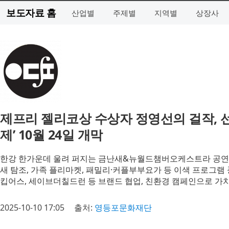
보도자료 홈
산업별
주제별
지역별
상장사
제프리 젤리코상 수상자 정영선의 걸작,
제’ 10월 24일 개막
한강 한가운데 울려 퍼지는 금난새&뉴월드챔버오케스트라 공연(2
새 탐조, 가족 플리마켓, 패밀리·커플부부요가 등 이색 프로그램
킵어스, 세이브더칠드런 등 브랜드 협업, 친환경 캠페인으로 가
2025-10-10 17:05
출처:
영등포문화재단