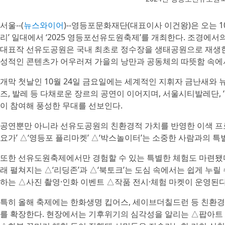
서울--(
뉴스와이어
)--영등포문화재단(대표이사 이건왕)은 오는 1
리’ 일대에서 ‘2025 영등포선유도원축제’를 개최한다. 조경
대표작 선유도공원은 국내 최초로 정수장을 생태공원으로 재생한
성적인 콘텐츠가 어우러져 가을의 낭만과 공동체의 따뜻함 속에
개막 첫날인 10월 24일 금요일에는 세계적인 지휘자 금난새와 
즈, 발레 등 다채로운 장르의 공연이 이어지며, 서울시티발레단, ‘온
이 참여해 풍성한 무대를 선보인다.
공연뿐만 아니라 선유도공원의 친환경적 가치를 반영한 이색 프로
요가’ △‘영등포 플리마켓’ △‘박스놀이터’는 소중한 사람과의 특
또한 선유도원축제에서만 경험할 수 있는 특별한 체험도 마련됐다.
래 펼쳐지는 △‘리딩존’과 △‘북토크’는 도심 속에서는 쉽게 누릴
하는 △사진 촬영·인화 이벤트 △작품 전시·체험 마켓이 운영된다
특히 올해 축제에는 한화생명 킵어스, 세이브더칠드런 등 친환경
를 확장한다. 현장에서는 기후위기의 심각성을 알리는 △팝아트 전