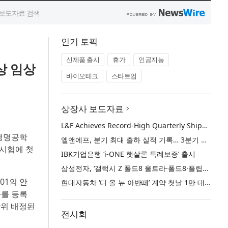
인기 토픽
신제품 출시
휴가
인공지능
상 임상
바이오테크
스타트업
상장사 보도자료
L&F Achieves Record-High Quarterly Shipments, Begins LFP Supply for North American ESS in Q3 Advancing its Two-Track NCM and LFP Growth Strategy
 생명공학
엘앤에프, 분기 최대 출하 실적 기록… 3분기 북미 ESS향 LFP 공급 착수 NCM+LFP ‘2-Track’ 성장 전략 실현
임상시험에 첫
IBK기업은행 ‘i-ONE 햇살론 특례보증’ 출시
삼성전자, ‘갤럭시 Z 폴드8 울트라·폴드8·플립8’과 ‘갤럭시 워치 울트라2·워치9’ 국내 공식 출시
01의 안
현대자동차 ‘디 올 뉴 아반떼’ 계약 첫날 1만 대 돌파
자를 등록
작위 배정된
전시회