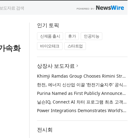
인기 토픽
신제품 출시
휴가
인공지능
 가속화
바이오테크
스타트업
상장사 보도자료
Khimji Ramdas Group Chooses Rimini Street to Reduce SAP Support Costs, Protect 700+ Customizations and Reinvest Savings in Innovation
한전, 에너지 신산업 이끌 ‘한전기술지주’ 공식 출범
Purina Named as First Publicly Announced NIQ ConnectAI Charter Client
닐슨IQ, Connect AI 차터 프로그램 최초 고객사 ‘퓨리나’ 선정
Power Integrations Demonstrates World’s First 2200 V GaN Technology for Next-Era High-Voltage Power Systems
전시회