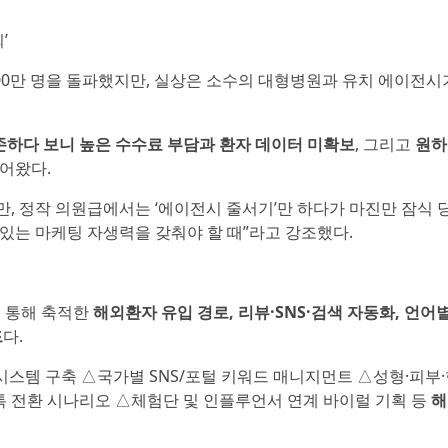
’
00만 명을 돌파했지만, 실상은 소수의 대형병원과 유치 에이전시
존하다 보니 높은 수수료 부담과 환자 데이터 미확보
, 그리고
원하
겪어왔다.
만, 정작 의원급에서는 ‘에이전시 줄서기’만 하다가 마진만 잠식 
 있는 마케팅 자생력을 갖춰야 할 때”라고 강조했다.
를 통해 축적한
해외환자 유입 경로, 리뷰·SNS·검색 자동화, 언어
드
다.
시스템 구축 △국가별 SNS/포털 키워드 매니지먼트 △성형·피부
톡 전환 시나리오 △체험단 및 인플루언서 연계 바이럴 기획 등
해