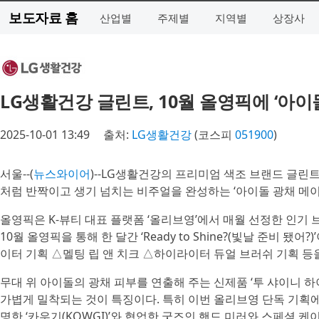
보도자료 홈
산업별
주제별
지역별
상장사
LG생활건강 글린트, 10월 올영픽에 ‘아이
2025-10-01 13:49
출처:
LG생활건강
(코스피
051900
)
서울--(
뉴스와이어
)--LG생활건강의 프리미엄 색조 브랜드 글린트
처럼 반짝이고 생기 넘치는 비주얼을 완성하는 ‘아이돌 광채 메이
올영픽은 K-뷰티 대표 플랫폼 ‘올리브영’에서 매월 선정한 인기
10월 올영픽을 통해 한 달간 ‘Ready to Shine?(빛날 준비
이터 기획 △멜팅 립 앤 치크 △하이라이터 듀얼 브러쉬 기획 등
무대 위 아이돌의 광채 피부를 연출해 주는 신제품 ‘투 샤이니 
가볍게 밀착되는 것이 특징이다. 특히 이번 올리브영 단독 기획에는
명한 ‘카우기(KOWGI)’와 협업한 굿즈인 핸드 미러와 스페셜 케