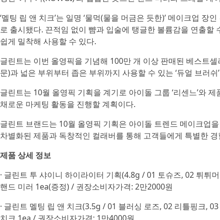
‘멜팅 립 앤 치크’는 일명 ‘물먹(물을 머금은 듯한)’ 메이크업
로 출시됐다. 끈적임 없이 뺨과 입술에 탱글한 볼륨감을 연출할
쉽게 밀착해 사용할 수 있다.
글린트는 이번 올영픽을 기념해 100만 개 이상 판매된 베스트셀
문)과 넓은 부위부터 좁은 부위까지 사용할 수 있는 ‘듀얼 브러쉬
글린트는 10월 올영픽 기획을 계기로 아이돌 그룹 ‘리센느’와 
채로운 마케팅 활동을 진행할 계획이다.
글린트 브랜드는 10월 올영픽 기획은 아이돌 트렌드 메이크업을
차별화된 제품과 독창적인 컬래버를 통해 고객들에게 특별한 경
제품 상세 정보
· 글린트 투 샤이니 하이라이터 기획(4.8g / 01 토슈즈, 02 튀튀
핸드 미러 1ea(증정) / 권장소비자가격: 2만2000원
· 글린트 멜팅 립 앤 치크(3.5g / 01 블러싱 로즈, 02 리틀핑크, 0
치크 1ea / 권장소비자가격: 1만4000원