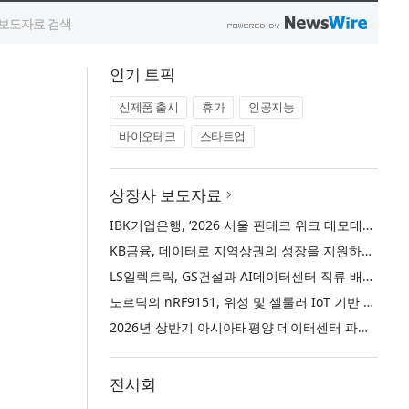
인기 토픽
신제품 출시
휴가
인공지능
바이오테크
스타트업
상장사 보도자료
IBK기업은행, ‘2026 서울 핀테크 위크 데모데이 with IBK기업은행’ 참가기업 모집
KB금융, 데이터로 지역상권의 성장을 지원하는 ‘2026 KB상권활성화 인사이트’ 발간
LS일렉트릭, GS건설과 AI데이터센터 직류 배전 사업 협력
노르딕의 nRF9151, 위성 및 셀룰러 IoT 기반 새로운 차원의 커넥티드 기기 개발 지원
2026년 상반기 아시아태평양 데이터센터 파이프라인 26.5GW로 사상 최대 기록… 한국 수도권 데이터센터 시장도 임차·개발 수요 동반 확대
전시회