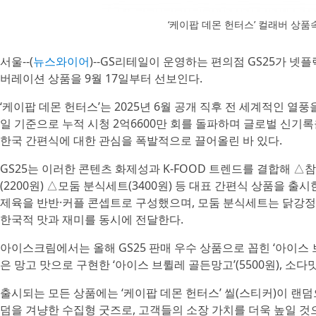
‘케이팝 데몬 헌터스’ 컬래버 상품
서울--(
뉴스와이어
)--GS리테일이 운영하는 편의점 GS25가 넷플
버레이션 상품을 9월 17일부터 선보인다.
‘케이팝 데몬 헌터스’는 2025년 6월 공개 직후 전 세계적인 열풍
일 기준으로 누적 시청 2억6600만 회를 돌파하며 글로벌 신기록을
한국 간편식에 대한 관심을 폭발적으로 끌어올린 바 있다.
GS25는 이러한 콘텐츠 화제성과 K-FOOD 트렌드를 결합해 
(2200원) △모둠 분식세트(3400원) 등 대표 간편식 상품을 출시한
제육을 반반·커플 콘셉트로 구성했으며, 모둠 분식세트는 닭강정,
한국적 맛과 재미를 동시에 전달한다.
아이스크림에서는 올해 GS25 판매 우수 상품으로 꼽힌 ‘아이스 
은 망고 맛으로 구현한 ‘아이스 브륄레 골든망고’(5500원), 소다
출시되는 모든 상품에는 ‘케이팝 데몬 헌터스’ 씰(스티커)이 랜덤
덤을 겨냥한 수집형 굿즈로, 고객들의 소장 가치를 더욱 높일 것