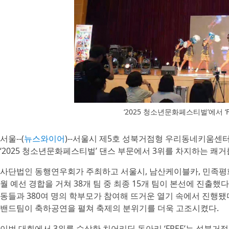
‘2025 청소년문화페스티벌’에서 
서울--(
뉴스와이어
)--서울시 제5호 성북거점형 우리동네키움센
‘2025 청소년문화페스티벌’ 댄스 부문에서 3위를 차지하는 쾌거
사단법인 동행연우회가 주최하고 서울시, 남산케이블카, 민족평
월 예선 경합을 거쳐 38개 팀 중 최종 15개 팀이 본선에 진출했다
동들과 380여 명의 학부모가 참여해 뜨거운 열기 속에서 진행됐다
밴드팀이 축하공연을 펼쳐 축제의 분위기를 더욱 고조시켰다.
이번 대회에서 3위를 수상한 치어리딩 동아리 ‘FREE’는 성