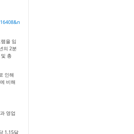
016408&n
그램을 임
년의 2분
 및 총
로 인해
%에 비해
장과 영업
 1.15달