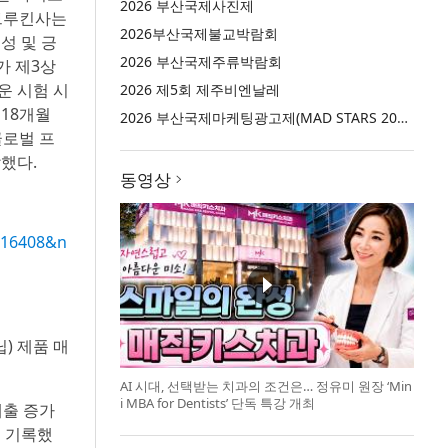
2026 부산국제사진제
 브루킨사는
2026부산국제불교박람회
성 및 긍
2026 부산국제주류박람회
가 제3상
운 시험 시
2026 제5회 제주비엔날레
 18개월
2026 부산국제마케팅광고제(MAD STARS 2026)
글로벌 프
했다.
동영상
016408&n
) 제품 매
AI 시대, 선택받는 치과의 조건은… 정유미 원장 ‘Min
i MBA for Dentists’ 단독 특강 개최
매출 증가
을 기록했