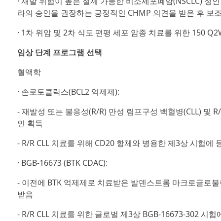
· 재발 위험이 높은 절제 가능한 비소세포폐암(NSCLC) 
라의 승인을 권장하는 긍정적인 CHMP 의견을 받은 후 보
· 1차 위암 및 2차 식도 편평 세포 암종 치료를 위한 150 Q
임상 단계 프로그램 선택
혈액학
· 손로토클락스(BCL2 억제제):
- 재발성 또는 불응성(R/R) 만성 림프구성 백혈병(CLL) 및
인 획득
- R/R CLL 치료를 위해 CD20 항체와 병용한 제3상 시험
· BGB-16673 (BTK CDAC):
- 이전에 BTK 억제제로 치료받은 발덴스트롬 마크로글로불린혈증(W
받음
- R/R CLL 치료를 위한 글로벌 제3상 BGB-16673-302