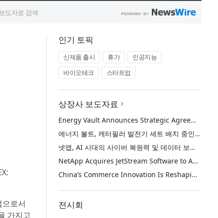
인기 토픽
신제품 출시
휴가
인공지능
바이오테크
스타트업
상장사 보도자료
Energy Vault Announces Strategic Agreement to Deploy 1.25 GW of Integrated Power Infrastructure for Hyperscaler AI Data Center with Leading Power Generation EPC Deploying Caterpillar Gensets
에너지 볼트, 캐터필러 발전기 세트 배치 중인 선도적인 발전 EPC를 통해 하이퍼스케일러 AI 데이터센터를 위한 1.25 GW 통합 전력 인프라 구축을 위한 전략적 계약 체결
넷앱, AI 시대의 사이버 복원력 및 데이터 보호 강화를 위해 젯스트림 소프트웨어 인수
NetApp Acquires JetStream Software to Advance Cyber Resilience and Data Protection for the AI Era
X:
China’s Commerce Innovation Is Reshaping Global Retail
기업으로서
전시회
을 가지고