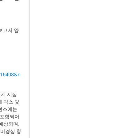
보고서 양
016408&n
세계 시장
 믹스 및
이던스에는
 포함되어
 예상되며,
/비경상 항