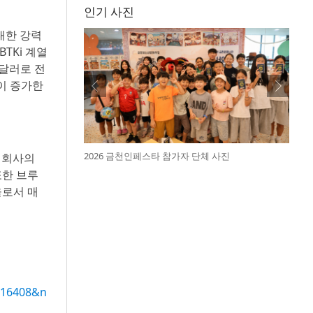
인기 사진
 대한 강력
TKi 계열
만달러로 전
율이 증가한
2026 금천인페스타 참가자 단체 사진
이 회사의
또한 브루
율로서 매
016408&n