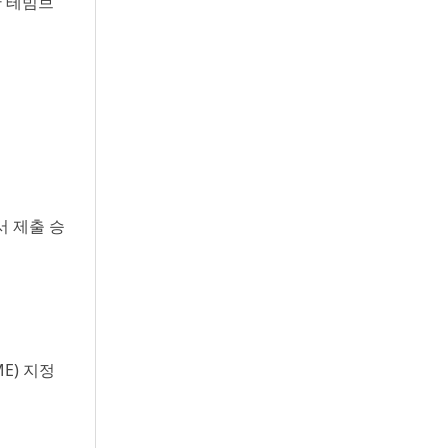
한 테빔브
서 제출 승
E) 지정