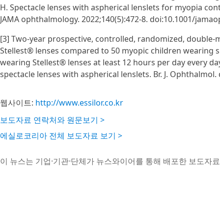
H. Spectacle lenses with aspherical lenslets for myopia contr
JAMA ophthalmology. 2022;140(5):472-8. doi:10.1001/jama
[3] Two-year prospective, controlled, randomized, double-ma
Stellest® lenses compared to 50 myopic children wearing si
wearing Stellest® lenses at least 12 hours per day every day.
spectacle lenses with aspherical lenslets. Br. J. Ophthalmo
웹사이트:
http://www.essilor.co.kr
보도자료 연락처와 원문보기 >
에실로코리아 전체 보도자료 보기 >
이 뉴스는 기업·기관·단체가 뉴스와이어를 통해 배포한 보도자