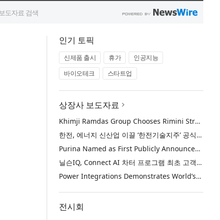
인기 토픽
신제품 출시
휴가
인공지능
바이오테크
스타트업
상장사 보도자료
Khimji Ramdas Group Chooses Rimini Street to Reduce SAP Support Costs, Protect 700+ Customizations and Reinvest Savings in Innovation
한전, 에너지 신산업 이끌 ‘한전기술지주’ 공식 출범
Purina Named as First Publicly Announced NIQ ConnectAI Charter Client
닐슨IQ, Connect AI 차터 프로그램 최초 고객사 ‘퓨리나’ 선정
Power Integrations Demonstrates World’s First 2200 V GaN Technology for Next-Era High-Voltage Power Systems
전시회