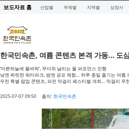
보도자료 홈
산업별
주제별
지역별
상장사
한국민속촌, 여름 콘텐츠 본격 가동… 도심
‘마른하늘에 물벼락’, 무더위 날리는 물 퍼포먼스 진행
낮엔 짜릿한 워터파크, 밤엔 공포 체험… 하루 종일 즐기는 여름
우천 특별 팝업 콘텐츠, 파전 막걸리 페스티벌 개최… 막걸리 무
2025-07-07 09:50
출처:
한국민속촌