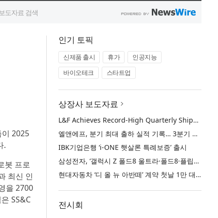
인기 토픽
신제품 출시
휴가
인공지능
바이오테크
스타트업
상장사 보도자료
L&F Achieves Record-High Quarterly Shipments, Begins LFP Supply for North American ESS in Q3 Advancing its Two-Track NCM and LFP Growth Strategy
이 2025
엘앤에프, 분기 최대 출하 실적 기록… 3분기 북미 ESS향 LFP 공급 착수 NCM+LFP ‘2-Track’ 성장 전략 실현
.
IBK기업은행 ‘i-ONE 햇살론 특례보증’ 출시
삼성전자, ‘갤럭시 Z 폴드8 울트라·폴드8·플립8’과 ‘갤럭시 워치 울트라2·워치9’ 국내 공식 출시
 로봇 프로
현대자동차 ‘디 올 뉴 아반떼’ 계약 첫날 1만 대 돌파
과 최신 인
을 2700
은 SS&C
전시회