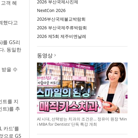
2026 부산국제사진제
 고객 혜
NextCon 2026
2026부산국제불교박람회
설계했다고
2026 부산국제주류박람회
2026 제5회 제주비엔날레
%)를 GS리
조다. 동일한
동영상
 받을 수
포인트를 지
인트)를 추
AI 시대, 선택받는 치과의 조건은… 정유미 원장 ‘Min
i MBA for Dentists’ 단독 특강 개최
L 카드’를
것으로 GS