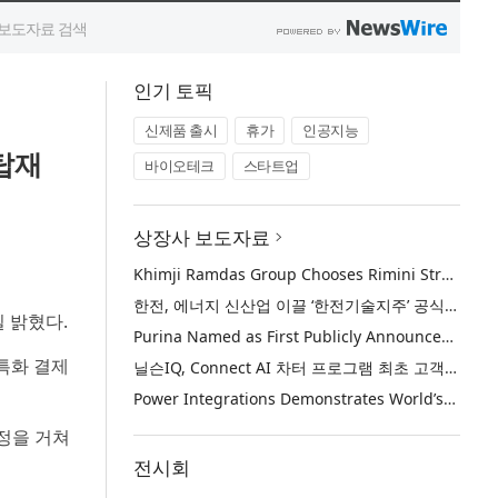
인기 토픽
신제품 출시
휴가
인공지능
 탑재
바이오테크
스타트업
상장사 보도자료
Khimji Ramdas Group Chooses Rimini Street to Reduce SAP Support Costs, Protect 700+ Customizations and Reinvest Savings in Innovation
한전, 에너지 신산업 이끌 ‘한전기술지주’ 공식 출범
일 밝혔다.
Purina Named as First Publicly Announced NIQ ConnectAI Charter Client
 특화 결제
닐슨IQ, Connect AI 차터 프로그램 최초 고객사 ‘퓨리나’ 선정
Power Integrations Demonstrates World’s First 2200 V GaN Technology for Next-Era High-Voltage Power Systems
과정을 거쳐
전시회