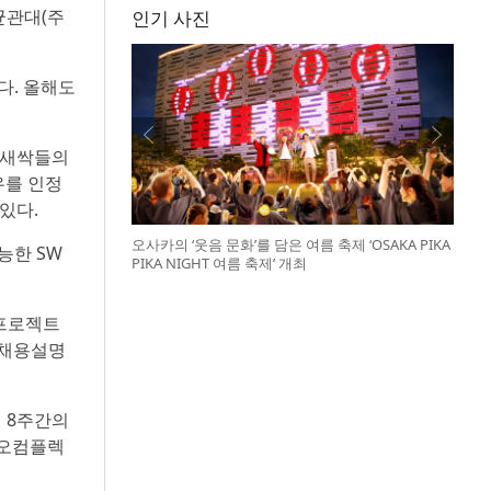
균관대(주
인기 사진
다. 올해도
W새싹들의
우를 인정
있다.
오사카의 ‘웃음 문화’를 담은 여름 축제 ‘OSAKA PIKA
능한 SW
PIKA NIGHT 여름 축제’ 개최
 프로젝트
 채용설명
 8주간의
바이오컴플렉