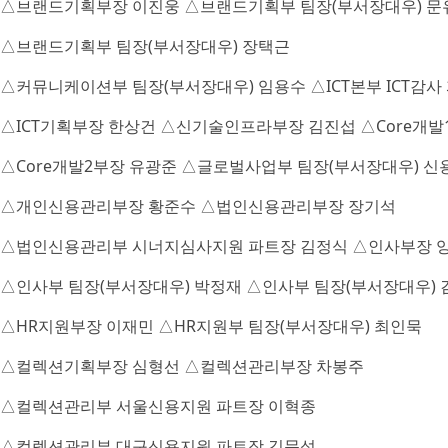
△브랜드기획부장 이진웅 △브랜드기획부 팀장(부서장대우) 문
△브랜드기획부 팀장(부서장대우) 장택근
△커뮤니케이션부 팀장(부서장대우) 임용수 △ICT본부 ICT감사
△ICT기획부장 한상건 △신기술인프라부장 김진섭 △Core개발
△Core개발2부장 유광준 △글로벌사업부 팀장(부서장대우) 신
△개인신용관리부장 황준수 △법인신용관리부장 장기석
△법인신용관리부 시너지심사지원 파트장 김정식 △인사부장 
△인사부 팀장(부서장대우) 박정재 △인사부 팀장(부서장대우)
△HR지원부장 이재민 △HR지원부 팀장(부서장대우) 최인묵
△컬렉션기획부장 심형선 △컬렉션관리부장 차봉주
△컬렉션관리부 서울신용지원 파트장 이혁종
△컬렉션관리부 대구신용지원 파트장 김문성