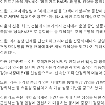
이먼트 기술을 개발하는 ‘페이먼트 R&D팀’과 영업 전략을 총괄하
또한, ‘고객마케팅팀’과 ‘미래고객팀’을 ‘고객마케팅부’로 통합해
맞춘 세대별 특화 마케팅뿐만 아니라 외국인 고객을 대상으로 한
아울러 신용, 체크, 선불에 이르기까지 전사에서 운영 중인 상품 
불팀’을 ‘상품R&D부’로 통합하는 등 효율적인 조직 운영을 위해
또한, 의사결정 단계를 단순화하고 리더십을 집중해 대내외 경영
편했으며, 영업 환경 변화에 따른 채널 효율성을 제고하기 위해 CR
전환했다.
한편 신한카드는 이번 조직개편에 발맞춰 인적 쇄신 및 성과 창출
조직장 인사를 실시해 인적 자원의 선순환과 함께 조직의 역동성을
장(부서장대우)’를 신설함으로써, 신속한 조직 안정화와 더불어 
또한, 기능과 역할 중심의 인력 재배치를 통해 현장 영업을 강화
강화하는 등 효율성 중심의 지속 가능 성장 기반을 공고히 했다.
신한카드 측은 이번 조직개편과 인사는 미래 지속 성장을 위한 전
급변하는 경영 환경에 민첩하게 대응하는 동시에 중장기 경쟁력을