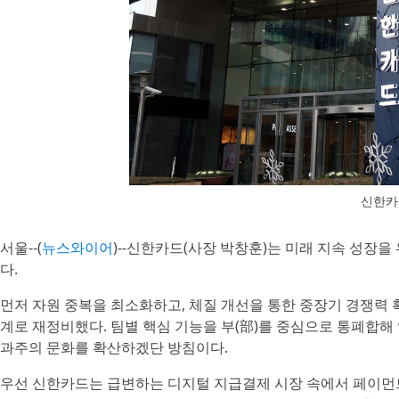
신한카
서울--(
뉴스와이어
)--신한카드(사장 박창훈)는 미래 지속 성장
다.
먼저 자원 중복을 최소화하고, 체질 개선을 통한 중장기 경쟁력 확보
계로 재정비했다. 팀별 핵심 기능을 부(部)를 중심으로 통폐합해
과주의 문화를 확산하겠단 방침이다.
우선 신한카드는 급변하는 디지털 지급결제 시장 속에서 페이먼트(