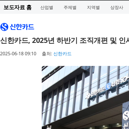
보도자료 홈
산업별
주제별
지역별
상장사
신한카드, 2025년 하반기 조직개편 및 인
2025-06-18 09:10
출처:
신한카드