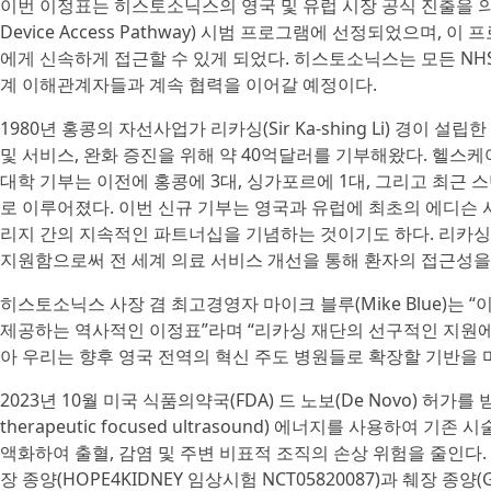
이번 이정표는 히스토소닉스의 영국 및 유럽 시장 공식 진출을 의미한
Device Access Pathway) 시범 프로그램에 선정되었으며, 이 프
에게 신속하게 접근할 수 있게 되었다. 히스토소닉스는 모든 NH
계 이해관계자들과 계속 협력을 이어갈 예정이다.
1980년 홍콩의 자선사업가 리카싱(Sir Ka-shing Li) 경이 
및 서비스, 완화 증진을 위해 약 40억달러를 기부해왔다. 헬스
대학 기부는 이전에 홍콩에 3대, 싱가포르에 1대, 그리고 최근 
로 이루어졌다. 이번 신규 기부는 영국과 유럽에 최초의 에디슨 
리지 간의 지속적인 파트너십을 기념하는 것이기도 하다. 리카싱
지원함으로써 전 세계 의료 서비스 개선을 통해 환자의 접근성을
히스토소닉스 사장 겸 최고경영자 마이크 블루(Mike Blue)는
제공하는 역사적인 이정표”라며 “리카싱 재단의 선구적인 지원에 
아 우리는 향후 영국 전역의 혁신 주도 병원들로 확장할 기반을 
2023년 10월 미국 식품의약국(FDA) 드 노보(De Novo) 허가를
therapeutic focused ultrasound) 에너지를 사용하
액화하여 출혈, 감염 및 주변 비표적 조직의 손상 위험을 줄인다.
장 종양(HOPE4KIDNEY 임상시험 NCT05820087)과 췌장 종양