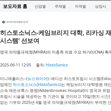
보도자료 홈
산업별
주제별
지역별
상장사
히스토소닉스-케임브리지 대학, 리카싱 재단
시스템’ 선보여
영국 의약품규제청(MHRA)의 미충족 의료 수요 허가(UCNA) 획득
2025-06-11 12:05
출처:
HistoSonics
미니애폴리스--(
뉴스와이어
)--에디슨 히스토트립시 시스템(Ediso
업체인
히스토소닉스(HistoSonics)
는 케임브리지 대학병원 재단 및 신탁(
소속 애든브룩스 병원(Addenbrookes Hospital)이 영국
트립시 시술을 제공하는 첫 기관이 될 것이라고 10일(현지 시간) 발표했다
없는 기부와 2025년 4월 영국 의약품규제청(MHRA)이 부여한 