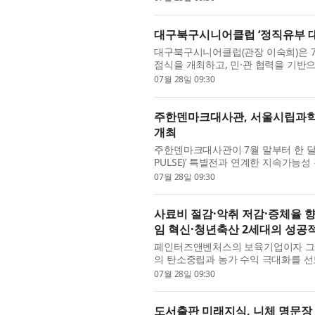
대구북구시니어클럽 ‘정직유부 
대구북구시니어클럽(관장 이숙희)은 7
점식을 개최하고, 민·관 협력을 기반
정직유부 대구사회공헌점은 대구광역시가 
07월 28일 09:30
주한덴마크대사관, 서울시립과학관
개최
주한덴마크대사관이 7월 말부터 한 달간
PULSE)’ 특별전과 연계한 지속가능
로 참여한 전시로, 대사관은 이번 연계 
07월 28일 09:30
사료비 절감·악취 저감·증체율 
임 혁신·청년축산 2세대의 성공
페인터즈앤벤처스의 보육기업이자 그
의 탄소중립과 농가 수익 극대화를 
방식으로 무장한 청년 축산 2세대가 만
07월 28일 09:30
도서출판 미래지식, 니체 명문장 