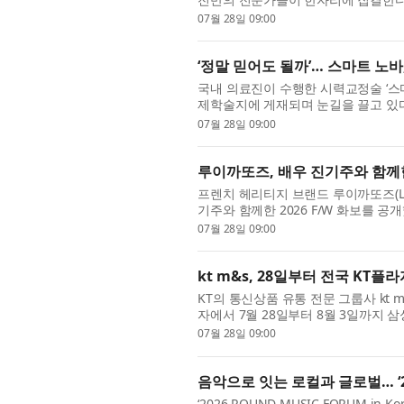
COSME OSAKA와 화장품 원료, OEM
07월 28일 09:00
‘정말 믿어도 될까’… 스마트 노바
국내 의료진이 수행한 시력교정술 ‘스마트 
제학술지에 게재되며 눈길을 끌고 있다.
사의 아토스(ATOS) 장비를 기반으로 
07월 28일 09:00
루이까또즈, 배우 진기주와 함께
프렌치 헤리티지 브랜드 루이까또즈(Lou
기주와 함께한 2026 F/W 화보를 공
대표 컬렉션인 ‘엘퀼팅(L-Quilting)
07월 28일 09:00
kt m&s, 28일부터 전국 KT
KT의 통신상품 유통 전문 그룹사 kt 
자에서 7월 28일부터 8월 3일까지 
라·폴드8·플립8’의 사전예약을 진행한다고
07월 28일 09:00
음악으로 잇는 로컬과 글로벌… ‘20
‘2026 ROUND MUSIC FORUM i