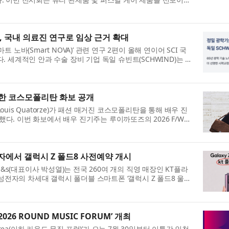
/ODM 서비스, 제형 기술 및 패키징 ...
, 국내 의료진 연구로 임상 근거 확대
노바(Smart NOVA)’ 관련 연구 2편이 올해 연이어 SCI 국
 세계적인 안과 수술 장비 기업 독일 슈빈트(SCHWIND)는 자
하는 스마트 노바 기술과 관련...
한 코스모폴리탄 화보 공개
is Quatorze)가 패션 매거진 코스모폴리탄을 통해 배우 진
개했다. 이번 화보에서 배우 진기주는 루이까또즈의 2026 F/W
 컬렉션’을 착용하며 브랜드가 추구...
플라자에서 갤럭시 Z 폴드8 사전예약 개시
m&s(대표이사 박성열)는 전국 260여 개의 직영 매장인 KT플라
삼성전자의 차세대 갤럭시 폴더블 스마트폰 ‘갤럭시 Z 폴드8 울트
 밝혔다. 이번 갤럭시 Z ...
26 ROUND MUSIC FORUM’ 개최
n Korea(이하 라운드 뮤직 포럼)’가 오는 7월 30일부터 이틀간 인천