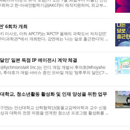
주최하고 한-아세안협력기금(AKCF)이 제작지원하며, 외교부와
 ‘Local to Global Stage:...
연’ 6회차 개최
사오, 이하 APCTP)는 ‘APCTP 올해의 과학도서 저자강연’
시 구미과학관*에서 개최한다. 강연에는 ‘나는 달로 출근한다’의 저
 나선다. ※ 장소: 경북...
달인’ 일본 독점 IP 에이전시 계약 체결
chmonstaR Inc.)는 인디 게임 개발사 후야호(Whoyaho
하고, 후야호가 개발·서비스 중인 모바일 게임 ‘탕후루의 달인(フル
 일본 내 독점 에이전시 권...
학교, 청소년활동 활성화 및 인재 양성을 위한 업무
구연)는 안산대학교 산학협력단(동물교감케어학과 교수 신동
향상과 대학의 전문 자원을 연계한 청소년 프로그램 활성화를 위
다. 이번 협약은 청소년들에게 ...