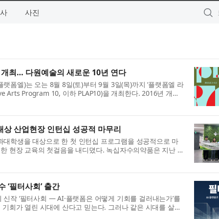
사
사진
0’ 개최… 다원예술의 새로운 10년 연다
폼엘)는 오는 8월 8일(토)부터 9월 3일(목)까지 ‘플랫폼엘 라
ve Arts Program 10, 이하 PLAP10)을 개최한다. 2016년 개관
술의 실험적 시도를 지원하...
대상 산업현장 인턴십 성공적 마무리
과대학생을 대상으로 한 첫 인턴십 프로그램을 성공적으로 마
위한 현장 교육의 첫걸음을 내디뎠다. 녹십자수의약품은 지난 7
용인 본사와 충청남도 예산캠퍼...
 ‘필터사회’ 출간
신작 ‘필터사회 — AI·플랫폼은 어떻게 기회를 걸러내는가’를
은 기회가 열린 시대에 산다고 믿는다. 그러나 같은 시대를 살면
멈춘다. 이 차이는 능력...