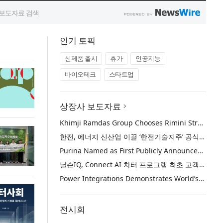
인기 토픽
신제품 출시
휴가
인공지능
바이오테크
스타트업
상장사 보도자료
Khimji Ramdas Group Chooses Rimini Street to Reduce SAP Support Costs, Protect 700+ Customizations and Reinvest Savings in Innovation
한전, 에너지 신산업 이끌 ‘한전기술지주’ 공식 출범
Purina Named as First Publicly Announced NIQ ConnectAI Charter Client
닐슨IQ, Connect AI 차터 프로그램 최초 고객사 ‘퓨리나’ 선정
Power Integrations Demonstrates World’s First 2200 V GaN Technology for Next-Era High-Voltage Power Systems
전시회