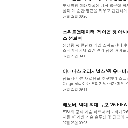
도서출판 미래지식이 니체 명문장 필사
삶의 매 순간 영혼을 깨우고 단단하게
체의 철학적 고향인 질스마리아에서 길어
07월 28일 09:30
스위트앤데이터, 제이콥 첫 아시아
스 선보여
생성형 AI 콘텐츠 기업 스위트앤데이터
스테이지에서 열린 인기 남성 아이돌 그룹
Asia Showcase: More Than Words T
07월 28일 09:15
아디다스 오리지널스 ‘원 유니버스
남들과 다른 새로움을 추구하며 스트리
Originals, 이하 오리지널스)가 메인
FESTIVAL 2026, 이하 OUF 2026)
07월 28일 09:11
레노버, 역대 최대 규모 ‘26 FI
FIFA의 공식 기술 파트너 레노버가 ‘
대한 AI 기반 기술 솔루션 및 인프라 
48개 참가국, 총 104경기로 치러진 26 
07월 28일 09:05