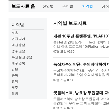
보도자료 홈
산업별
주제별
지역별
상장
지역별 보도자료
지역별
서울
개관 10주년 플랫폼엘, ‘PLAP1
인천 경기
플랫폼엘 컨템포러리 아트센터(이하 플랫
대전 충남
이브 아츠 프로그램 10’(Platform-L Li
한 플랫폼엘은 지난 10년간 동시대 예
광주 전남
07월 28일 09:30
부산 울산 경남
대구 경북
녹십자수의약품, 수의과대학생 
강원
녹십자수의약품(대표 나승식)이 수의
무리하며, 예비 산업 수의사 양성을 
충북
월 20일부터 24일까지 5일간 경기도 
07월 28일 09:30
전북
제주
굿플러스북, 방효창 두원공대 교수
해외
굿플러스북이 방효창 두원공대 교수의 
출간했다. 우리는 그 어느 때보다 많
서도 누구는 오르고 누구는 출발선에서 
07월 28일 09:30