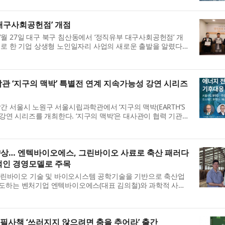
대구사회공헌점’ 개점
월 27일 대구 북구 침산동에서 ‘정직유부 대구사회공헌점’ 개
으로 한 기업 상생형 노인일자리 사업의 새로운 출발을 알렸다.
공모한 ‘2026년 시니어...
 ‘지구의 맥박’ 특별전 연계 지속가능성 강연 시리즈
 서울시 노원구 서울시립과학관에서 ‘지구의 맥박(EARTH’S
성 강연 시리즈를 개최한다. ‘지구의 맥박’은 대사관이 협력 기관으
강연 시리즈를 통해 전시...
향상… 엔텍바이오에스, 그린바이오 사료로 축산 패러다
적인 경영모델로 주목
린바이오 기술 및 바이오시스템 공학기술을 기반으로 축산업
선도하는 벤처기업 엔텍바이오에스(대표 김의철)와 과학적 사고
나 스마트 축산의 새로운 지평...
필사책 ‘쓰러지지 않으려면 춤을 추어라’ 출간