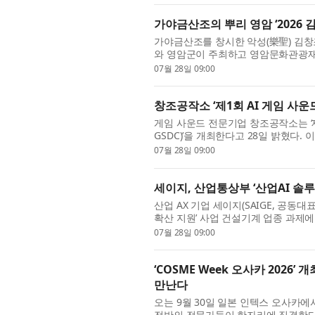
가야금산조의 뿌리 영암 ‘2026 
가야금산조를 창시한 악성(樂聖) 김창
와 영암군이 주최하고 영암문화관광재단이
(금)부터 12일(토)까지 이틀간 영암군 
07월 28일 09:00
창조공작소 ‘제1회 AI 게임 사운드 
게임 사운드 전문기업 창조공작소는 ‘제1회
GSDC)’을 개최한다고 28일 밝혔다
인디 뮤지션 플랫폼 라이커스가 공동 주관
07월 28일 09:00
세이지, 산업통상부 ‘산업AI 솔루
산업 AX 기업 세이지(SAIGE, 공동대
확산 지원’ 사업 건설기계 업종 과제에
은 건설기계 분야 중견기업 5개사를 대상
07월 28일 09:00
‘COSME Week 오사카 202
만난다
오는 9월 30일 일본 인텍스 오사카에서 
전반의 전문가들이 한자리에 집결한다.