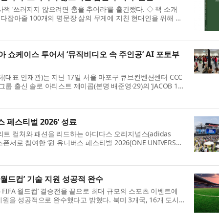
책 ‘쓰러지지 않으려면 춤을 추어라’를 출간했다. ◇ 책 소개
 다잡아줄 100개의 명문장 삶의 무게에 지친 현대인을 위해 니
 올린 인생 아포리즘 100...
 쇼케이스 투어서 ‘뮤직비디오 속 주인공’ AI 포토부
(대표 안재관)는 지난 17일 서울 마포구 큐브컨벤션센터 CCC
 출신 솔로 아티스트 제이콥(본명 배준영·29)의 ‘JACOB 1st
our 2026 in Seoul’에서 팬 참...
 페스티벌 2026’ 성료
트 컬처와 패션을 리드하는 아디다스 오리지널스(adidas
 스폰서로 참여한 ‘원 유니버스 페스티벌 2026(ONE UNIVERSE
’을 성황리에 마쳤다고 밝혔다. 올해로 4...
FA 월드컵’ 기술 지원 성공적 완수
26 FIFA 월드컵’ 결승전을 끝으로 최대 규모의 스포츠 이벤트에
지원을 성공적으로 완수했다고 밝혔다. 북미 3개국, 16개 도시,
FIFA 월드컵은 운영과 ...