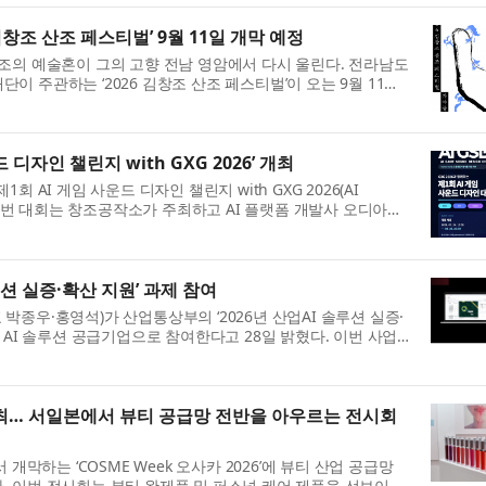
김창조 산조 페스티벌’ 9월 11일 개막 예정
조의 예술혼이 그의 고향 전남 영암에서 다시 울린다. 전라남도
 주관하는 ‘2026 김창조 산조 페스티벌’이 오는 9월 11일
일원 세 곳(빛찬광장·가야...
디자인 챌린지 with GXG 2026’ 개최
 AI 게임 사운드 디자인 챌린지 with GXG 2026(AI
. 이번 대회는 창조공작소가 주최하고 AI 플랫폼 개발사 오디아와
하며, GXG 2026, 컴투스플랫폼...
션 실증·확산 지원’ 과제 참여
표 박종우·홍영석)가 산업통상부의 ‘2026년 산업AI 솔루션 실증·
 AI 솔루션 공급기업으로 참여한다고 28일 밝혔다. 이번 사업
으로 세이지의 산업 AI ...
6’ 개최… 서일본에서 뷰티 공급망 전반을 아우르는 전시회
개막하는 ‘COSME Week 오사카 2026’에 뷰티 산업 공급망
 이번 전시회는 뷰티 완제품 및 퍼스널 케어 제품을 선보이는