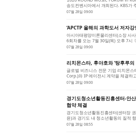
송도컨벤시아에서 개최된다. KBS가 
아세안(ASEAN) 사무국이 후원하는 이번 포럼은
07월 28일 09:00
‘APCTP 올해의 과학도서 저자강
아시아태평양이론물리센터(소장 사사키 미
6회차를 오는 7월 30일(목) 오후 7
자 정민섭 박사(한국천문연구원)가 연사로
07월 28일 09:00
리치몬스타, 후야호와 ‘탕후루의 
글로벌 비즈니스 전문 기업 리치몬스타(Ry
Corp.)와 IP 에이전시 계약을 체결
ーツ飴の達人)’ 및 그 캐릭터 IP에 대한
07월 28일 09:00
경기도청소년활동진흥센터-안산대
협약 체결
경기도청소년활동진흥센터(센터장 권
윤)과 경기도 내 청소년활동의 질적 
해 업무협약(MOU)을 체결했다고 밝혔
07월 28일 08:55