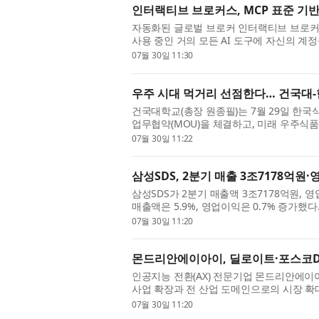
인터랙티브 브로커스, MCP 표준 기반
자동화된 글로벌 브로커 인터랙티브 브로커스 (Int
사용 중인 거의 모든 AI 도구에 자신의 계정
Claude 및 Grok의 인증 마켓플레이스를 통
07월 30일 11:30
우주 시대 먹거리 선점한다… 건국대
건국대학교(총장 원종필)는 7월 29일 한
업무협약(MOU)을 체결하고, 미래 우주식품
우주항공청의 ‘우주기술실용화촉진지원사업’의
07월 30일 11:22
삼성SDS, 2분기 매출 3조7178억원
삼성SDS가 2분기 매출액 3조7178억원, 
매출액은 5.9%, 영업이익은 0.7% 증가했다
선 IT서비스 사업 부문 매출액은 전년 동기 대비
07월 30일 11:20
몬드리안에이아이, 딜로이트·포스코DX 
인공지능 전환(AX) 전문기업 몬드리안에이아이(
사업 확장과 전 산업 도메인으로의 시장 확대
상돈 CSO를 전격 영입했다고 30일 밝혔다. 
07월 30일 11:20