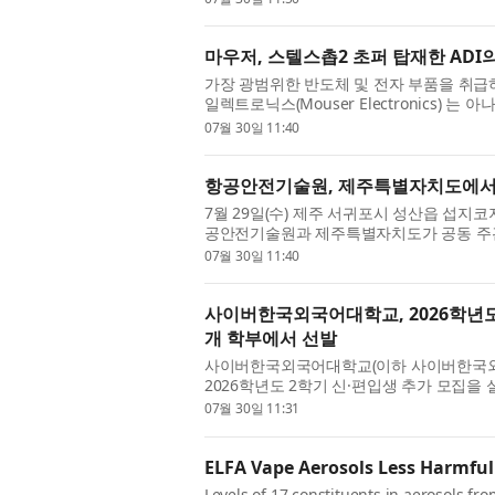
마우저, 스텔스촙2 초퍼 탑재한 ADI의
가장 광범위한 반도체 및 전자 부품을 취급하
일렉트로닉스(Mouser Electronics) 는 아나
TMC2241 스마트 통합 스테퍼 드라이버를 공
07월 30일 11:40
항공안전기술원, 제주특별자치도에서 ‘
7월 29일(수) 제주 서귀포시 성산읍 섭
공안전기술원과 제주특별자치도가 공동 주관한 
가 성공적으로 개최됐다. UAM 서비스 쇼케
07월 30일 11:40
사이버한국외국어대학교, 2026학년도 
개 학부에서 선발
사이버한국외국어대학교(이하 사이버한국외대, 
2026학년도 2학기 신·편입생 추가 모집을
정이 100% 온라인으로 운영돼 일과 학습을 
07월 30일 11:31
ELFA Vape Aerosols Less Harmful
Levels of 17 constituents in aerosols fr