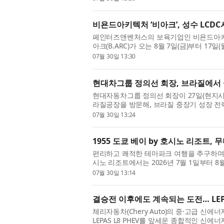
비욘드아키텍처 ‘비아크’, 성수 LCDC
페인터즈앤벤처스의 보육기업인 비욘드아키텍처(B
아크(B.ARC)가 오는 8월 7일(금)부터 1
서 첫 단독 팝업스토어 ‘파이프, 라인(Pipe, Line
07월 30일 13:30
현대차그룹 정의선 회장, 브라질에서 
현대자동차그룹 정의선 회장이 27일(현지시
라질공장을 방문해, 브라질 중장기 성장 전
경제사절단으로 브라질을 방문한 정의선 회장이
07월 30일 13:24
1955 도쿄 베이 by 호시노 리조트,
편리하고 쾌적한 테마파크 여행을 추구하며 19
시노 리조트에서는 2026년 7월 1일부터 
파크를 즐기는 쾌적한 여름 여행 스타일을 선
07월 30일 13:14
결승전 이후에도 계속되는 도전… LE
체리자동차(Chery Auto)의 중·고급 신에너지차(N
LEPAS L8 PHEV를 앞세운 종합적인 신