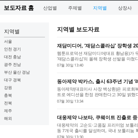
보도자료 홈
산업별
주제별
지역별
상장사
지역별 보도자료
지역별
서울
재담미디어, ‘재담스콜라십’ 장학생 20
인천 경기
웹툰프로덕션 재담미디어(대표 황남용)가 
대전 충남
‘재담스콜라십’의 올해 장학생 선발을 마쳤
통해 거둔 성과를 창작 후속 세대에게 환원하고
광주 전남
07월 30일 13:40
부산 울산 경남
대구 경북
동아제약 박카스, 출시 63주년 기념 ‘
강원
동아제약(대표이사 사장 백상환)은 피로회복제
트로 에디션을 한정 판매한다고 30일 밝혔다
충북
박카스는 지난해까지 누적 판매량 242억 병을 
07월 30일 13:34
전북
제주
대웅제약 나보타, 쿠웨이트 진출로 중동
해외
대웅제약의 고순도·고품질 프리미엄 보툴리눔 
동 7개국 출시를 달성하며, 국내 보툴리눔 
창재·박성수)은 2026년 7월 나보타가 쿠웨이
07월 30일 13:30