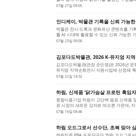
소비자 가족들이 함께 탄소중립과 친환경 가치
07월 27일 09:05
인디케이, 박물관 기록을 신뢰 가능한 A
박물관 전시·도록과 문화유산 콘텐츠를 기획
를 AI 시대에 활용할 수 있는 신뢰 가능한 
INSIGHT, 이하 ARTFACT)’를 개발하고 공
07월 23일 09:00
김포다도박물관, 2026 K-뮤지엄 지역
김포다도박물관(관장 손민영)은 2026년 
뮤지엄 지역순회전시 지원사업에 선정돼 특별
관(8월 7일~10월 5일)에서 첫선을 보인 후 
07월 22일 14:32
하림, 신제품 ‘닭가슴살 프로틴 흑임자
종합식품기업 하림이 고단백 음료 신제품 ‘닭
료 시장의 새로운 강자로 떠오른 가운데, 지난
선택지를 넓혔다. ‘닭가슴살 프로틴 흑임자맛’은
07월 16일 08:46
하림 오드그로서 선수단, 초복 맞아
하림지주 PBA 프로당구단 ‘하림 오드그로