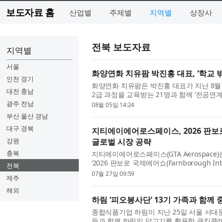
보도자료 홈
산업별
주제별
지역별
상장사
전북 보도자료
지역별
서울
화양연화 치유팜 박진홍 대표, ‘학교 
인천 경기
화양연화 치유팜은 박진홍 대표가 지난 8월 
대전 충남
2급 과정을 교육받는 21명과 함께 ‘전공연
혔다. 우석대학교에서 기획해 운영 중인 이번
광주 전남
08월 05일 14:24
부산 울산 경남
대구 경북
지티에이에어로스페이스, 2026 판
강원
글로벌 시장 공략
충북
지티에이에어로스페이스(GTA Aerospace
‘2026 판보로 국제에어쇼(Farnborough Int
전북
부품을 전시하고 글로벌 항공우주 기업 및 잠
07월 27일 09:59
제주
해외
하림 ‘피오봉사단’ 13기 가족과 함께
종합식품기업 하림이 지난 25일 서울 서대
들과 함께 하림의 닭고기를 활용한 쿠킹클래