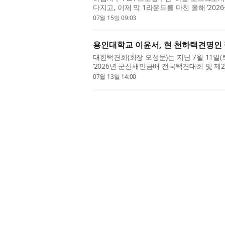
다지고, 이제 막 1라운드를 마친 올해 ‘2026
로서’는 2025년 6월 창단한 프로 당구단으로 
07월 15일 09:03
용인대학교 이윤서, 현 천하택견명인 꺾
대한택견회(회장 오성문)는 지난 7월 11일
‘2026년 군산새만금배 전국택견대회 및 제
대회는 유네스코 인류무형문화유산이자 대한
07월 13일 14:00