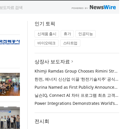
인기 토픽
신제품 출시
휴가
인공지능
바이오테크
스타트업
상장사 보도자료
Khimji Ramdas Group Chooses Rimini Street to Reduce SAP Support Costs, Protect 700+ Customizations and Reinvest Savings in Innovation
한전, 에너지 신산업 이끌 ‘한전기술지주’ 공식 출범
Purina Named as First Publicly Announced NIQ ConnectAI Charter Client
닐슨IQ, Connect AI 차터 프로그램 최초 고객사 ‘퓨리나’ 선정
Power Integrations Demonstrates World’s First 2200 V GaN Technology for Next-Era High-Voltage Power Systems
전시회