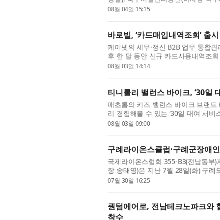
(MOU)’을 체결했다고 4일 밝혔다. 
08월 04일 15:15
바로빌, ‘카드매입내역조회’ 출시 
케이넷의 세무·정산 B2B 업무 통합관
후 한 달 동안 신규 카드사용내역조회 고
카드매입내역조회는 기존 카드사용내역조
08월 03일 14:14
티니롤리 밸런스 바이크, ‘30일 
매초롬의 키즈 밸런스 바이크 브랜드 티니
리 경험해볼 수 있는 ‘30일 대여 서비
작’이라는 브랜드 슬로건 아래 아이들이
08월 03일 09:00
구례라이온스클럽·구례군장애인복
국제라이온스협회 355-B3(전남동부
장 송태영)은 지난 7월 28일(화) 
을 대상으로 ‘시원한 나눔’ 봉사활동을 
07월 30일 16:25
퀀텀에어로, 전남테크노파크와 협
착수