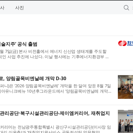
사
사진
기술지주’ 공식 출범
8월 7일(금) 본사 비전홀에서 에너지 신산업 생태계를 주도할
적인 사업 추진에 나섰다. 이날 행사에는 기후에너지환경부 김
 정진욱 의원, 전남광주통...
, 양림골목비엔날레 개막 D-30
은 ‘2026 양림골목비엔날레’ 개막을 한 달여 앞둔 8월 7일
리아유니크베뉴 10년후그라운드에서 ‘양림골목비엔날레 개막
격화했다. 추진·기획위원, 참...
관리공단·북구시설관리공단-제이엠커리어, 재취업지
커리어는 전남광주통합특별시 광산구시설관리공단(이사장 임
무대리 이옥춘)과 ‘재취업지원서비스 공동컨설팅 업무협약