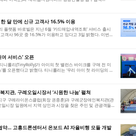
이번 협약은 고용노동부의 재취업지원서...
한 달 만에 신규 고객사 16.5% 이용
리 플랫폼 바로빌은 지난 6월 ‘카드매입내역조회’ 서비스 출시
객사 96곳 중 16.5%가 이용하고 있다고 3일 밝혔다. 이번
회 고객사 200곳을 대상으...
대여 서비스’ 오픈
롤리(TinyRolly)가 아이의 첫 밸런스 바이크를 구매 전 미
스’를 오픈했다고 밝혔다. 티니롤리는 ‘우리 아이 첫 라이딩의 시
 놀이처럼 자연스럽게 ...
지관, 구례오일시장서 ‘시원한 나눔’ 펼쳐
)지구 구례라이온스클럽(회장 권종훈)과 구례군장애인복지관(관
구례오일시장 일원에서 지역 상인과 시장을 찾은 주민 및 관광객들
공동으로 진행했다. 이번 봉...
약… 고흥드론센터서 온보드 AI 자율비행 모듈 개발