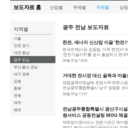
보도자료 홈
산업별
주제별
지역별
상장
광주 전남 보도자료
지역별
서울
한전, 에너지 신산업 이끌 ‘한전
인천 경기
한국전력(사장 김동철, 이하 한전)이 
대전 충남
‘한전기술지주’를 공식 출범하고 본격
성환 장관, 더불어민주당 신정훈 의원과
광주 전남
08월 07일 14:26
부산 울산 경남
대구 경북
거대한 전시장 대신 골목과 마을로
강원
양림골목비엔날레 운영사무국(쥬스컴퍼니)
전남광주통합특별시 남구 양림동 코
충북
D-30 총회’를 개최하고 축제 준비를 본
08월 07일 11:57
전북
제주
전남광주통합특별시 광산구시설
해외
원서비스 공동컨설팅 MOU 체결
재취업지원서비스 전문기관인 제이엠
영일), 북구시설관리공단(이사장 직