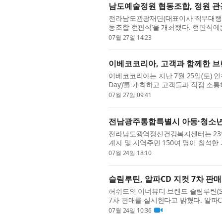
남도예술정원 협동조합, 정원 관
전라남도관광재단(대표이사 직무대행 최
동조합 현판식’을 개최했다. 현판식
재단 등 주요 관계자가 참석해 현판 부
07월 27일 14:23
이베코코리아, 고객과 함께한 브랜
이베코코리아는 지난 7월 25일(토) 인
Day)’를 개최하고 고객들과 직접 
가졌다. 이번 행사는 국내 시장에 출시된 
07월 27일 09:41
전남광주통합특별시 아동·청소년
전라남도광역정신건강복지센터는 23일 
계자 및 지역주민 150여 명이 참석한
좌’를 개최했다. 이번 공개강좌는 대
07월 24일 18:10
슬림루틴, 알파CD 지컷 7차 판매
허쉬드의 이너뷰티 브랜드 슬림루틴(Slu,
7차 판매를 실시한다고 밝혔다. 알파
이 설계된 일반 식품이다. 1포당 주원료 
07월 24일 10:36