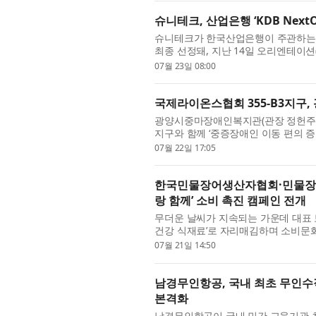
슈니테크, 산업은행 ‘KDB NextO
슈니테크가 한국산업은행이 주관하는 서남
최종 선정돼, 지난 14일 오리엔테이
다. 올해 처음 운영되는 ‘KDB NextO
07월 23일 08:00
국제라이온스협회 355-B3지구
광양시중마장애인복지관(관장 정헌주)은 
지구와 함께 ‘중증장애인 이동 편의 증
식에는 국제라이온스협회 355-B3(전
07월 22일 17:05
한국민물장어생산자협회·민물장어자
랑 함께’ 소비 촉진 캠페인 전개
무더운 날씨가 지속되는 가운데 대표 보
건강 식재료’로 자리매김하며 소비문
래)와 민물장어자조금관리위원회(위원장
07월 21일 14:50
남경무인항공, 국내 최초 무인수
본격화
남경무인항공이 국내 민간 교육기관 