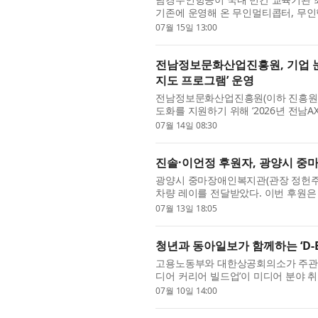
기존에 운영해 온 무인멀티콥터, 무
이 새롭게 추가되면서 국내 민간 교육
07월 15일 13:00
전남정보문화산업진흥원, 기업 눈높
지도 프로그램’ 운영
전남정보문화산업진흥원(이하 진흥원)은
도화를 지원하기 위해 ‘2026년 전남
전남AX랩은 AI 융합 지능형 농업 생태
07월 14일 08:30
진솔·이언정 후원자, 광양시 중
광양시 중마장애인복지관(관장 정헌주
차량 레이를 전달받았다. 이번 후원은
지역사회를 연결하는 기반을 함께 만들
07월 13일 18:05
청년과 동아일보가 함께하는 ‘D-B
고용노동부와 대한상공회의소가 주관하고 
디어 커리어 빌드업’이 미디어 분야 
‘D-Bridge 미디어 커리어 빌드업’은 2
07월 10일 14:00