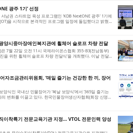
NE 광주 1기’ 선정
권 스타트업 육성 프로그램인 ‘KDB NextONE 광주’ 1기에
션(OT)을 시작으로 본격적인 프로그램 일정에 돌입했다고 밝혔
NE 광주’는 서남권의 유망 스타트...
, 광양시중마장애인복지관에 휠체어 슬로프 차량 전달
7월 22일 오전 11시 국제라이온스협회 355-B3(전남동부)
진을 위한 휠체어 슬로프 차량 전달식’을 개최했다. 이날 전달
남동부)지구 김철옥 총재와 이남...
조금관리위원회, ‘매일 즐기는 건강한 한 끼, 장어
양식인 국내산 민물장어가 ‘복날 보양식’에서 ‘365일 즐기는
화의 변화를 이끌고 있다. 한국민물장어생산자협회(회장 신영
 신영래)는 본격적인 삼복 ...
직이착륙기 전문교육기관 지정… VTOL 전문인력 양성
최초로 무인수직이착륙기(VTOL) 전문교육기관으로 지정됐다.