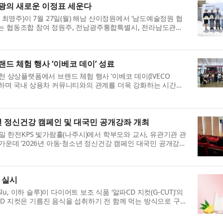
광의 새로운 이정표 세운다
영주)이 7월 27일(월) 해남 산이정원에서 ‘남도예술정원 협
에는 협동조합 참여 정원주, 전남광주통합특별시, 전라남도관광
착을 축하하고 지역 관광의 ...
드 체험 행사 ‘이베코 데이’ 성료
천 상상플랫폼에서 브랜드 체험 행사 ‘이베코 데이(IVECO
소통하며 국내 상용차 커뮤니티와의 관계를 더욱 강화하는 시간을
올 뉴 S-Way를 선보이는 동...
 정신건강 캠페인 및 대국민 공개강좌 개최
한전KPS 빛가람홀(나주시)에서 학부모와 교사, 유관기관 관
 가운데 ‘2026년 아동·청소년 정신건강 캠페인 대국민 공개강
한소아청소년정신의학회 협력하에...
 실시
 이하 슬루)이 다이어트 보조 식품 ‘알파CD 지컷(G-CUT)’의
CD 지컷은 기름진 음식을 섭취하기 전 함께 먹는 방식으로 구성
함량은 3500mg이며, 1박...