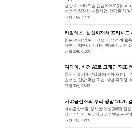
방산 AI 스타트업 퀀텀에어로(Quant
기업 역량강화 지원사업’ 협약을 체결하
에 착수했다고 밝혔다. 고흥드론센터 
07월 30일 10:20
하임덱스, 삼성화재서 프리시드 투
원본 전송 없는 대규모 영상 검색·활용 
자를 유치했다고 30일 밝혔다. 지난
B2B 영상 분석 시장 공략에 본격적인 
07월 30일 09:00
디와이, 비전 AI로 크레인 제조
한국건설기계산업협회(이하 협회)는 산
솔루션 실증·확산 지원’ 사업(과제명: 
산 사업)의 주관기관으로 선정돼 본격적
07월 30일 08:42
가야금산조의 뿌리 영암 ‘2026 
가야금산조를 창시한 악성(樂聖) 김창
와 영암군이 주최하고 영암문화관광재단이
(금)부터 12일(토)까지 이틀간 영암군 
07월 28일 09:00