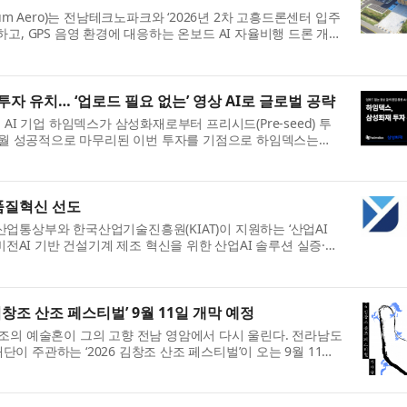
um Aero)는 전남테크노파크와 ‘2026년 2차 고흥드론센터 입주
고, GPS 음영 환경에 대응하는 온보드 AI 자율비행 드론 개발
입주기업 역량강화 지원사업은...
자 유치… ‘업로드 필요 없는’ 영상 AI로 글로벌 공략
AI 기업 하임덱스가 삼성화재로부터 프리시드(Pre-seed) 투
 6월 성공적으로 마무리된 이번 투자를 기점으로 하임덱스는
속도를 낸다. 하임덱스는 무거운...
 품질혁신 선도
업통상부와 한국산업기술진흥원(KIAT)이 지원하는 ‘산업AI
비전AI 기반 건설기계 제조 혁신을 위한 산업AI 솔루션 실증·확
인 사업 수행에 착수했다...
김창조 산조 페스티벌’ 9월 11일 개막 예정
조의 예술혼이 그의 고향 전남 영암에서 다시 울린다. 전라남도
 주관하는 ‘2026 김창조 산조 페스티벌’이 오는 9월 11일
일원 세 곳(빛찬광장·가야...