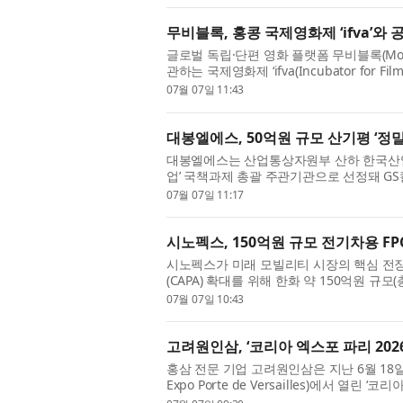
무비블록, 홍콩 국제영화제 ‘ifva’와
글로벌 독립·단편 영화 플랫폼 무비블록(MovieB
관하는 국제영화제 ‘ifva(Incubator for Fil
십을 체결했다고 7일 밝혔다. 이번 협약으로 무
07월 07일 11:43
대봉엘에스, 50억원 규모 산기평 ‘정
대봉엘에스는 산업통상자원부 산하 한국산업
업’ 국책과제 총괄 주관기관으로 선정돼 G
기반 루테인 대량 생산 생물제조공정 및 소재 
07월 07일 11:17
시노펙스, 150억원 규모 전기차용 FP
시노펙스가 미래 모빌리티 시장의 핵심 전장 
(CAPA) 확대를 위해 한화 약 150억원 규
다. 이번 투자는 글로벌 고객사의 신규 전기차
07월 07일 10:43
고려원인삼, ‘코리아 엑스포 파리 202
홍삼 전문 기업 고려원인삼은 지난 6월 18일
Expo Porte de Versailles)에서 열린 ‘코
홍삼 건강기능식품의 우수성을 알리고 유럽 시