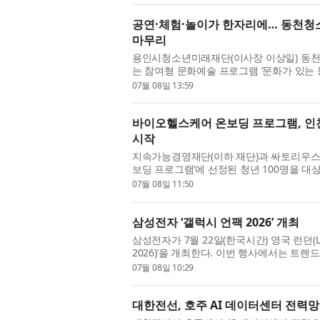
공연·체험·놀이가 한자리에… 동천청소
마무리
용인시청소년미래재단(이사장 이상일) 동천
는 참여형 문화예술 프로그램 ‘문화가 있는
체험, 놀이를 한자리에서 즐길 수 있는 문화
07월 08일 13:59
바이오헬스케어 온보딩 프로그램, 인
시작
지속가능경영재단(이하 재단)과 싸토리우스
보딩 프로그램’에 선정된 청년 100명을 대
린지 과정(5월 22일~6월 20일)을 마치고,
07월 08일 11:50
삼성전자 ‘갤럭시 언팩 2026’ 개최
삼성전자가 7월 22일(한국시간) 영국 런던(Londo
2026)’을 개최한다. 이번 행사에서는 트
그동안 폴더블 카테고리를 정의해 온 갤럭시의
07월 08일 10:29
대한전선, 호주 AI 데이터센터 전력망