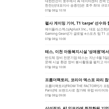
대한전선이 호주에서 AI 데이터센터 전력 
한전선(대표이사 송종민)은 호주 최대 규모의 
데이터센터(AIDC) 전력망 구축 턴키 프로젝트
07월 08일 10:18
펄사 게이밍 기어, T1 ‘carpe’ 선수와 협업
에이플러스엑스(AplusX Inc., 대표 심건희
Gaming Gears)’가 글로벌 e스포츠 팀 T
계부터 참여해 제작한 마우스 ‘Pulsar PRO 시리
07월 08일 10:00
테스, 이천 아동복지시설 ‘성애원’에서
반도체 장비 전문기업 테스는 지난 6월 5일
문해 시설 환경 정비 봉사활동을 펼치고 아
활동은 지역사회 소외계층 아동들이 보다 안
07월 08일 10:00
프롬더팩토리, 코리아 엑스포 파리 참
프롬더팩토리(FROM THE FACTORY)가 프
Paris)’에 브랜드사로 참가해 유럽 바이
프롬더팩토리는 ‘좋은 화장품의 본질은 제품 그
07월 08일 09:00
삼성전자, AI 인프라에 최적화된 기업용 