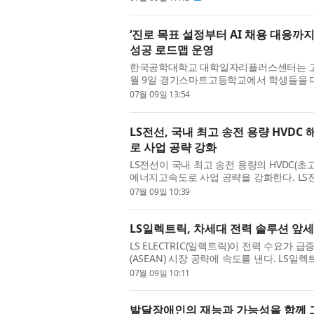
‘진로 목표 설정부터 AI 채용 대응
성공 로드맵 운영
한국공학대학교 대학일자리플러스센터는 고
월 9일 경기스마트고등학교에서 학생들을 대
로그램’을 운영했다. *고맞고: 고교생 맞춤형
07월 09일 13:54
LS전선, 국내 최고 송전 용량 HVD
로 사업 공략 강화
LS전선이 국내 최고 송전 용량의 HVDC
에너지고속도로 사업 공략을 강화한다. LS전선
PQ(Pre-Qualification) 시험을 통과했다고
07월 09일 10:39
LS일렉트릭, 차세대 전력 솔루션 앞세
LS ELECTRIC(일렉트릭)이 전력 수요가
(ASEAN) 시장 공략에 속도를 낸다. LS
호찌민시 사이공전시컨벤션센터(SECC)에서 열리
07월 09일 10:11
발달장애인의 재능과 가능성을 함께 그