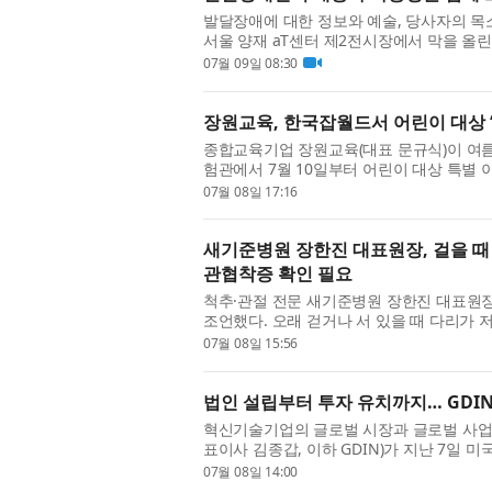
발달장애에 대한 정보와 예술, 당사자의 목소
서울 양재 aT센터 제2전시장에서 막을 올
는재단과 한국자폐인사랑협회가 주관하는 이번
07월 09일 08:30
장원교육, 한국잡월드서 어린이 대상 
종합교육기업 장원교육(대표 문규식)이 여
험관에서 7월 10일부터 어린이 대상 특별 
은 한국잡월드 어린이체험관 내에 위치한 ‘HI스
07월 08일 17:16
새기준병원 장한진 대표원장, 걸을 때
관협착증 확인 필요
척추·관절 전문 새기준병원 장한진 대표원
조언했다. 오래 걷거나 서 있을 때 다리가
줄어드는 경우, 허리 통증뿐 아니라 척추관협
07월 08일 15:56
법인 설립부터 투자 유치까지… GDIN
혁신기술기업의 글로벌 시장과 글로벌 사
표이사 김종갑, 이하 GDIN)가 지난 7일
업 미국 투자 유치 로드맵 - 법인 설립부터 SAFE,
07월 08일 14:00