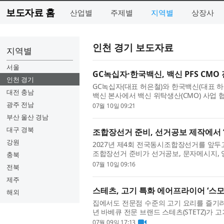
보도자료 홈
산업별
주제별
지역별
상장사
인천 경기 보도자료
지역별
서울
GC녹십자·한국백신, 백신 PFS CM
인천 경기
GC녹십자(대표 허은철)와 한국백신(대표 하
대전 충남
백신 본사에서 백신 위탁생산(CMO) 사업 
이번 협약을 통해 양사는 백신 프리필드시린지(Prefi
광주 전남
07월 10일 09:21
부산 울산 경남
대구 경북
조합장선거 준비, 선거공보 제작에서 
강원
2027년 제4회 전국동시조합장선거를 앞두
조합장선거 준비가 선거공보, 문자메시지, 
충북
자의 현재 위치와 조합의 상황, 경쟁후보 구도,
07월 10일 09:16
전북
제주
스테츠, 고기 특화 에어프라이어 ‘스
해외
집에서도 전문점 수준의 고기 요리를 즐기려는 
년 바베큐 전문 브랜드 스테츠(STETZ)가
워 홈바베큐 시장 공략을 강화하고 있다. 스테
07월 09일 17:13