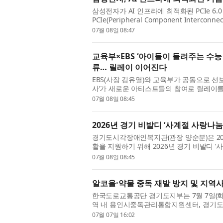
삼성전자가 AI 인프라에 최적화된 PCIe 6.0 기
PCIe(Peripheral Component Intercon
PCIe 5.0 대비 2배 향상된 데이터 전송 대역
07월 08일 08:47
교육부×EBS ‘아이돌이 들려주는 수능
류… 릴레이 이어진다
EBS(사장 김유열)와 교육부가 공동으로 선
사’가 새로운 아티스트들의 참여로 릴레이를 이
(Billlie), 라이즈(RIIZE), 킥플립(KickFlip)
07월 08일 08:45
2026년 경기 비발디 ‘사계절 사랑나눔
경기도시각장애인복지관(관장 양순분)은 20
활을 지원하기 위해 2026년 경기 비발디 ‘
도에 거주하는 재가 시각장애인 22명에게 1인
07월 08일 08:45
알코올·약물 중독 재발 방지 및 지역
한국도로교통공단 경기도지부는 7월 7일(화
역 내 용인시중독관리통합지원센터, 경
알코올 및 약물 중독의 예방·재발 방지 및 
07월 07일 16:02