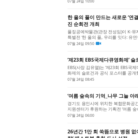
도장을 여니 이웃들이 내게 집착함’이다
07월 24일 10:00
한 올의 풀이 만드는 새로운 ‘연결
진 순회전 개최
풀짚공예박물관(관장 전성임)이 K-뮤지
특별전 ‘한 올의 풀, 우리를 잇다: 유
이음’은 수도권과 대도시에 집중된 문화
07월 24일 09:50
‘제23회 EBS국제다큐영화제’ 
EBS(사장 김유열)는 ‘제23회 EBS국제
화제의 슬로건과 공식 포스터를 공개했다. 
Era)’은 혼돈과 불안의 시대를 살아가
07월 24일 08:45
‘여름 숲속의 기억_나무 그늘 아래
경기도 용인시에 위치한 복합문화공
지원센터가 후원하는 기획전 ‘여름 숲속
이번 전시는 파넬아트센터가 올 한 해 동
07월 24일 06:00
26년간 1만 회 쑥뜸으로 병원 없