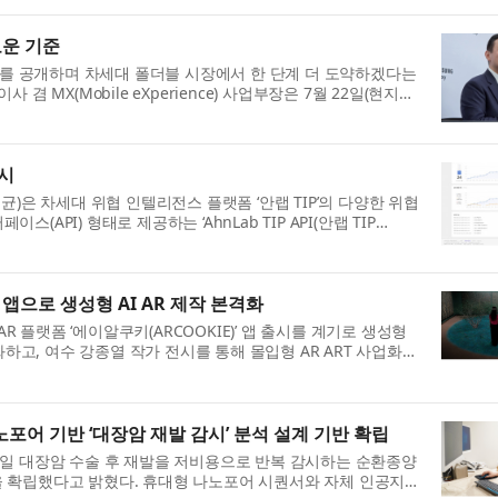
로운 기준
즈’를 공개하며 차세대 폴더블 시장에서 한 단계 더 도약하겠다는
겸 MX(Mobile eXperience) 사업부장은 7월 22일(현지시
 2026(A New Shape U...
출시
균)은 차세대 위협 인텔리전스 플랫폼 ‘안랩 TIP’의 다양한 위협
API) 형태로 제공하는 ‘AhnLab TIP API(안랩 TIP
협 인텔리전스를 다양한 보안 ...
앱으로 생성형 AI AR 제작 본격화
AR 플랫폼 ‘에이알쿠키(ARCOOKIE)’ 앱 출시를 계기로 생성형
화하고, 여수 강종열 작가 전시를 통해 몰입형 AR ART 사업화에
폰으로 촬영하거나 선택한...
어 기반 ‘대장암 재발 감시’ 분석 설계 기반 확립
일 대장암 수술 후 재발을 저비용으로 반복 감시하는 순환종양
기반을 확립했다고 밝혔다. 휴대형 나노포어 시퀀서와 자체 인공지