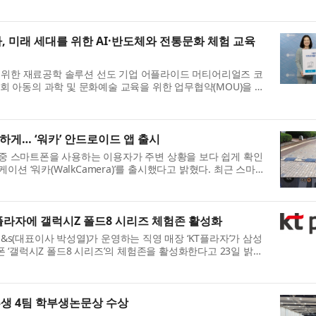
뮬레이션과 실제 혈장 검체로 ...
 미래 세대를 위한 AI·반도체와 전통문화 체험 교육
 위한 재료공학 솔루션 선도 기업 어플라이드 머티어리얼즈 코
아동의 과학 및 문화예술 교육을 위한 업무협약(MOU)을 체
한 기회를 확대하고 지역사회...
하게… ‘워카’ 안드로이드 앱 출시
은 보행 중 스마트폰을 사용하는 이용자가 주변 상황을 보다 쉽게 확인
션 ‘워카(WalkCamera)’를 출시했다고 밝혔다. 최근 스마트
mbie)’가 늘어나면서 기둥,...
 KT플라자에 갤럭시Z 폴드8 시리즈 체험존 활성화
m&s(대표이사 박성열)가 운영하는 직영 매장 ‘KT플라자’가 삼성
 ‘갤럭시Z 폴드8 시리즈’의 체험존을 활성화한다고 23일 밝혔
22일 오후 2시(한국시간 ...
학부생 4팀 학부생논문상 수상