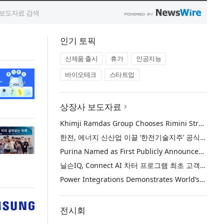
인기 토픽
신제품 출시
휴가
인공지능
바이오테크
스타트업
상장사 보도자료
Khimji Ramdas Group Chooses Rimini Street to Reduce SAP Support Costs, Protect 700+ Customizations and Reinvest Savings in Innovation
한전, 에너지 신산업 이끌 ‘한전기술지주’ 공식 출범
Purina Named as First Publicly Announced NIQ ConnectAI Charter Client
닐슨IQ, Connect AI 차터 프로그램 최초 고객사 ‘퓨리나’ 선정
Power Integrations Demonstrates World’s First 2200 V GaN Technology for Next-Era High-Voltage Power Systems
전시회