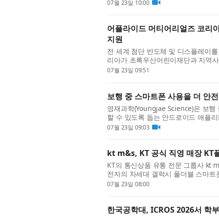
능(AI)을 결합한 방식으로, 데이터 시
07월 23일 10:00
어플라이드 머티어리얼즈 코리아,
지원
전 세계 첨단 반도체 및 디스플레이를
리아가 초록우산어린이재단과 지역사회 
결했다. 어플라이드는 미래 세대를 위
07월 23일 09:51
보행 중 스마트폰 사용을 더 안전
영재과학(Youngjae Science)
할 수 있도록 돕는 안드로이드 애플리케이
폰을 보며 이동하는 이른바 ‘스몸비(Smo
07월 23일 09:03
kt m&s, KT 공식 직영 매장
KT의 통신상품 유통 전문 그룹사 kt 
전자의 차세대 갤럭시 폴더블 스마트폰
다. 삼성전자는 영국 런던에서 현지시간 
07월 23일 08:00
한국공학대, ICROS 2026서 