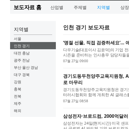
보도자료 홈
산업별
주제별
지역별
상장
인천 경기 보도자료
지역별
서울
‘명절 선물, 직접 검증하세요’… 
인천 경기
다우기술(대표이사 김윤덕)의 기업 전용 
대전 충남
시즌을 준비하는 인사총무 담당자들을 
체험’ 이벤트를 진행한다고 밝혔다. 이
광주 전남
07월 27일 09:00
부산 울산 경남
대구 경북
경기도동두천양주교육지원청, AI 
강원
로 마무리
충북
경기도동두천양주교육지원청은 경기도
터러시협회와 함께 개최한 AI 글래스를
전북
살아보는 미래’를 지난 7월 25일 성공
07월 27일 08:58
제주
해외
삼성전자·브로드컴, 2000억달러 
삼성전자는 24일(현지시간) 미국 샌프란시
서 글로벌 AI 반도체 기업 브로드컴과