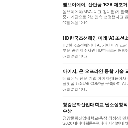
엠브이에이, 산단공 ‘B2B 제조
엠브이에이(MVA, 대표 김대현)가 한
중개기관으로 2년 연속 선정됐다고 밝
생산성 향상과 기업 간 제조거래 활성화
07월 24일 12:10
HD한국조선해양 미래 ‘AI 조선
HD한국조선해양이 AI 기반 미래 조
부문 중간지주사인 HD한국조선해양은 
인더스트리 소프트웨어(Siemens Digital I
07월 24일 10:52
아이지, 온·오프라인 통합 기술 교육
테크에듀 전문 기업 아이지(대표이사 김창
플랫폼 ‘IEGLAB.COM’을 구축하며
이지는 지난 17년간 기술의 발전과 변화
07월 24일 10:15
청강문화산업대학교 웹소설창작전공
수상
청강문화산업대학교(총장 최성신) 만화
‘2026 네이버웹툰×문피아 지상최대 