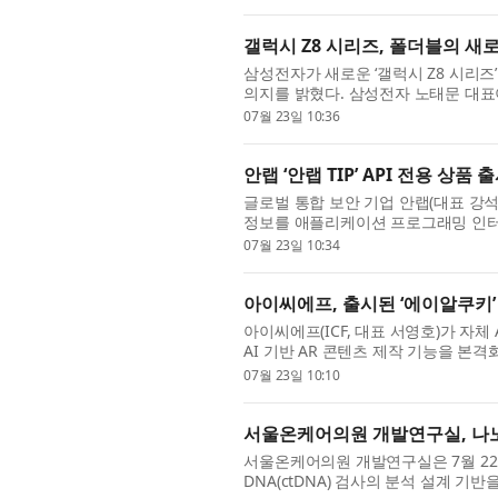
갤럭시 Z8 시리즈, 폴더블의 새
삼성전자가 새로운 ‘갤럭시 Z8 시리
의지를 밝혔다. 삼성전자 노태문 대표이사 
간) 영국 런던에서 진행된 ‘삼성 갤럭시 언팩
07월 23일 10:36
안랩 ‘안랩 TIP’ API 전용 상품 
글로벌 통합 보안 기업 안랩(대표 강석
정보를 애플리케이션 프로그래밍 인터페이스(
API)’를 출시했다고 23일 밝혔다. 위
07월 23일 10:34
아이씨에프, 출시된 ‘에이알쿠키’ 
아이씨에프(ICF, 대표 서영호)가 자체 
AI 기반 AR 콘텐츠 제작 기능을 본격
나선다. 에이알쿠키는 사용자가 스마트
07월 23일 10:10
서울온케어의원 개발연구실, 나노포
서울온케어의원 개발연구실은 7월 22
DNA(ctDNA) 검사의 분석 설계 