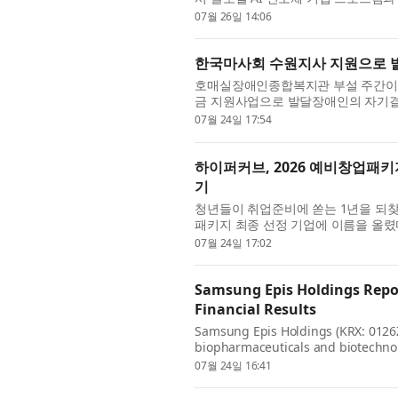
체결했다. ‘AI 서밋’ 행사에는 한진만 삼
07월 26일 14:06
한국마사회 수원지사 지원으로 발
호매실장애인종합복지관 부설 주간이용
금 지원사업으로 발달장애인의 자기결정
성공적으로 운영했다고 밝혔다. 이번 
07월 24일 17:54
하이퍼커브, 2026 예비창업패키지
기
청년들이 취업준비에 쏟는 1년을 되
패키지 최종 선정 기업에 이름을 올렸다
브(대표 손양모)는 ‘예비창업패키지’ 소
07월 24일 17:02
Samsung Epis Holdings Repor
Financial Results
Samsung Epis Holdings (KRX: 0126Z
biopharmaceuticals and biotechnolo
quarter and first half of fiscal year 
07월 24일 16:41