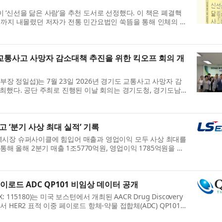
‘신선을 닮은 사람’을 추천 도서로 선정했다. 이 책은 폐결핵
턱까지 내몰렸던 저자가 전통 민간요법인 쑥뜸을 통해 인체의 자
국 없이 건강을 유지해 ...
통사고 사망자 감소대책 추진을 위한 킥오프 회의 개
정일섭)는 7월 23일 ‘2026년 경기도 교통사고 사망자 감
최했다. 공단 주최로 진행된 이날 회의는 경기도청, 경기도남·
석한 가운데 2026년 사망...
 ‘분기 사상 최대 실적’ 기록
벌 전력시장 슈퍼사이클에 힘입어 매출과 영업이익 모두 사상 최대를
통해 올해 2분기 매출 1조5770억원, 영업이익 1785억원을 기
.2%, 64.4% 증가했으며 전...
페이로드 ADC QP101 비임상 데이터 공개
15180)는 미국 보스턴에서 개최된 AACR Drug Discovery
026에서 HER2 표적 이중 페이로드 항체-약물 접합체(ADC) QP101
(NHP) 심화 독성 데이터를 공개했다고...