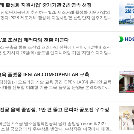
거래 활성화 지원사업’ 중개기관 2년 연속 선정
국산업단지공단이 추진하는 ‘B2B 제조거래 활성화 지원사업’의
혔다. ‘B2B 제조거래 활성화 지원사업’은 산업단지 입주기업의
를 위해 마련된 지원사업...
소’로 조선업 패러다임 전환 이끈다
선소 구축을 통해 조선업 패러다임 전환에 나선다. HD현대 조선
현지시각 23일(목) 글로벌 엔지니어링 기업 ‘지멘스 디지털
ndustries Software, 이하 ...
 플랫폼 IEGLAB.COM·OPEN LAB 구축
일)가 오프라인 기술 교육 공간 ‘OPEN LAB’과 온라인 교육
 AI 시대를 선도할 미래형 기술 교육 플랫폼 운영을 본격화했다. 아
에 따른 미래 산업 분야...
 올해 졸업생, 1만 편 뚫고 문피아 공모전 우수상
콘텐츠스쿨 웹소설창작전공의 올해 졸업생 reone 작가가
웹소설 공모전’에서 우수상을 받았다. 수상작은 ‘미국에서 태권