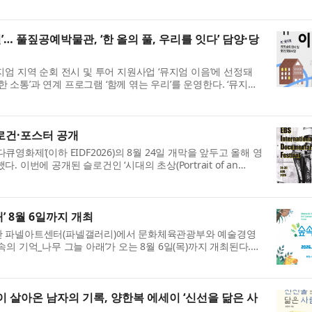
. 이번 공모전은 네이버웹툰과...
’… 풀짚공예박물관, ‘한 올의 풀, 우리를 잇다’ 담양·당
엄 지역 순회 전시 및 투어 지원사업 ‘뮤지엄 이음’에 선정돼
연한 소통’과 연계 프로그램 ‘함께 엮는 우리’를 운영한다. ‘뮤지엄
예술 향유 기회를 ...
슬로건·포스터 공개
다큐영화제’(이하 EIDF2026)의 8월 24일 개막을 앞두고 올해 영
이번에 공개된 슬로건인 ‘시대의 초상(Portrait of an
는 오늘을 정직하게 응시하고,...
’ 8월 6일까지 개최
간 파넬아트센터(파넬갤러리)에서 문화체육관광부와 예술경영
의 기억_나무 그늘 아래’가 오는 8월 6일(목)까지 개최된다.
안 선보이는 총 3개의 연...
이 살아온 남자의 기록, 양한복 에세이 ‘신선을 닮은 사