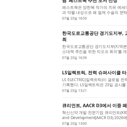
람’ 페스트북 추천 도서 선정
페스트북은 양한복 작가의 치유 에세이 
과 약물 내성으로 폐 절제 수술의 문
생력을 발견하고, 25년 넘게 병원과 약
07월 23일 16:59
한국도로교통공단 경기도지부, 교
최
한국도로교통공단 경기도지부(지역본부장 
소대책 추진을 위한 킥오프 회의’를 개
북부경찰청의 관련부서와 경기도지부가 참
07월 23일 16:39
LS일렉트릭, 전력 슈퍼사이클 타고
LS ELECTRIC(일렉트릭)이 글로
기록했다. LS일렉트릭은 23일 공시를 
록했다고 밝혔다. 전년 동기 대비 각각 32
07월 23일 13:21
큐리언트, AACR D3에서 이중 
혁신신약 개발 전문기업 큐리언트(KRX: 1
and Development(AACR D3) 2
의 비임상 효능 데이터와 비인간 영장류
07월 23일 13:00