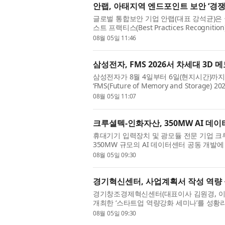
안랩, 아태지역 엔드포인트 보안 ‘경쟁
글로벌 통합보안 기업 안랩(대표 강석균)은 
스트 프랙티스(Best Practices Recog
쟁전략 리더십(Competitive Strategy Leade
08월 05일 11:46
삼성전자, FMS 2026서 차세대 3D 
삼성전자가 8월 4일부터 6일(현지시간)
‘FMS(Future of Memory and Stora
zNAND-O의 목업(Mock-up)을 업계 최초로
08월 05일 11:07
크루셜텍-인화자산, 350MW AI 데
휴대기기 입력장치 및 광모듈 전문 기업 크
350MW 규모의 AI 데이터센터 공동 개발에
화자산과 ‘350MW AI 데이터센터 공동사업 
08월 05일 09:30
경기혁신센터, 사업계획서 작성 역량 
경기창조경제혁신센터(대표이사 김원경, 이
개최한 ‘스타트업 역량강화 세미나’를 성황
자의 사업계획서 작성 역량을 강화하고 정부지
08월 05일 09:30