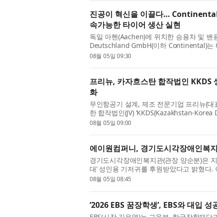
진공이 혁신을 이끌다… Continent
속가능한 타이어 생산 실현
독일 아헨(Aachen)에 위치한 승용차 및 밴용 
Deutschland GmbH(이하 Continental
Machine)의 핸들링 작업에 Busch Vacuu
08월 05일 09:30
프리뉴, 카자흐스탄 합작법인 KKDS
화
무인항공기 설계, 제조 전문기업 프리뉴(대
한 합작법인(JV) ‘KKDS(Kazakhstan-Ko
아 드론 시장 공략을 위한 현지 생산 체계에 
08월 05일 09:00
에이원컴퍼니, 경기도시각장애인복지
경기도시각장애인복지관(관장 양순분)은 지난
대’ 성인용 기저귀를 후원받았다고 밝혔다
함께하는 첫 나눔으로, 경제적 부담 등으로 성
08월 05일 08:45
‘2026 EBS 꿈장학생’, EBS와 대입 
EBS(사장 김유열)는 교육부, 한국장학재단과 