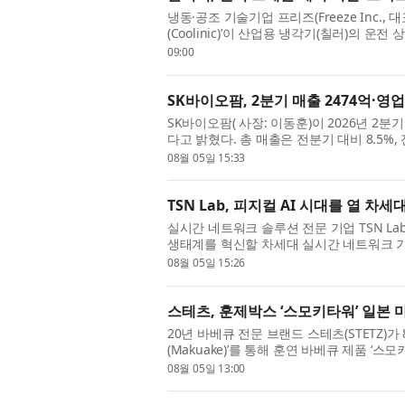
냉동·공조 기술기업 프리즈(Freeze Inc.
(Coolinic)’이 산업용 냉각기(칠러)의 
으로 자동 운전할 수 있는 ‘스마트 냉각기’를 
09:00
SK바이오팜, 2분기 매출 2474억·영업
SK바이오팜( 사장: 이동훈)이 2026년 2분
다고 밝혔다. 총 매출은 전분기 대비 8.5%,
비 8.1%, 전년 동기 대비 56.9% 성장해 일
08월 05일 15:33
TSN Lab, 피지컬 AI 시대를 열 
실시간 네트워크 솔루션 전문 기업 TSN Lab(대
생태계를 혁신할 차세대 실시간 네트워크 기
한다. 이번 시연회는 TSN Lab이 그동안 연
08월 05일 15:26
스테츠, 훈제박스 ‘스모키타워’ 일본
20년 바베큐 전문 브랜드 스테츠(STETZ)
(Makuake)’를 통해 훈연 바베큐 제품 ‘스모
적으로 나선다고 밝혔다. 이번 마쿠아케 진출
08월 05일 13:00