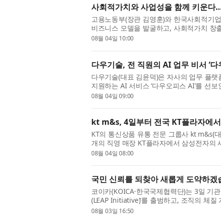
사회적가치와 사업성을 함께 키운다… 
고용노동부(장관 김영훈)와 한국사회적기업
비즈니스 모델을 발굴하고, 사회적가치 창
력 강화를 지원하기 위해 ‘2026년 사회적가치
08월 04일 10:00
다우기술, 전 직원의 AI 업무 비서 ‘
다우기술(대표 김윤덕)은 자사의 업무 플랫
지원하는 AI 서비스 ‘다우오피스 AI’를 선
반 대화와 업무 데이터 연계를 통해 사용자의 
08월 04일 09:00
kt m&s, 4일부터 전국 KT플라자에
KT의 통신상품 유통 전문 그룹사 kt m&s
개의 직영 매장 KT플라자에서 삼성전자의 
사전예약을 하지 않은 고객은 7일부터 전국 
08월 04일 08:00
국민 신뢰를 되찾아 새롭게 도약하겠습
코이카(KOICA·한국국제협력단)는 3일 기
(LEAP Initiative)’를 출범하고, 조
비상경영체제에서 흔들림 없는 사업 수행 의지
08월 03일 16:50