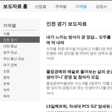
보도자료 홈
산업별
주제별
지역별
상장사
인천 경기 보도자료
지역별
서울
내가 느끼는 방식이 곧 정답… 모두를 
인천 경기
에 막 내려
대전 충남
모두를 위한 뮤지컬 ‘이상하고 아름다운 하얀
광주 전남
진행된 4회 공연을 총 550여 명의 관객과
위한 예술지원사업 선정작인 이 작품은 창작꿈
부산 울산 경남
14:58
대구 경북
강원
풀짚공예와 예술로 돌아보는 삶의 순
생바구니’ 운영 및 참여자 모집
충북
풀짚공예박물관은 오는 9월 2일부터 10월
전북
램 ‘심미적 경험으로 엮는 인생바구니’를 운
제주
년 감상 프로그램의 일환으로, 풀짚공예와 예
14:10
해외
LS일렉트릭, 차세대 PCS ‘G2’ 앞세