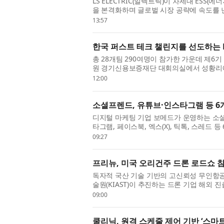
LS ELECTRIC(일렉트릭)이 차세대 ESS(
을 본격화하며 글로벌 시장 공략에 속도를 낸
에서 구자균 회장을 비롯한 임직원 및 관계자들
13:57
한국 퍼스트 테크 챌린지를 선도하는 KL
총 28개팀 290여명이 참가한 가운데 제6기 KL
원 경기신용보증재단 대회의실에서 성황리에 
와 전자 산업의 공정 제어 및 지원 솔루션 분
12:00
소셜프렌드, 유튜브·인스타그램 등 6개
디지털 마케팅 기업 보메드가 운영하는 소셜미
타그램, 페이스북, 엑스(X), 틱톡, 스레드
할 수 있는 통합 환경을 제공한다고 밝혔다. 6
09:27
프리뉴, 미국 오리건주 드론 로드쇼 참
독자적 국산 기술 기반의 고신뢰성 무인항
술원(KIAST)이 추진하는 드론 기업 해외 진
드쇼’에 참가해 북미 시장 판로 개척에 본격 
09:00
쿨리닉, 원격 스케줄 제어 기반 ‘스마