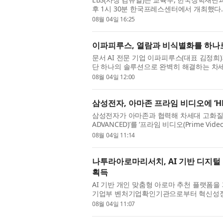
후 1시 30분 한국프레스센터에서 개최했다. 
장학생’은 올해까지 16년간 총 298명의 장학
08월 04일 16:25
이파피루스, 열람과 비식별화를 하나로…
문서 AI 전문 기업 이파피루스(대표 김정
단 하나의 솔루션으로 완벽히 해결하는 차세대 웹
출시했다고 밝혔다. StreamDocs 7.0은 이
08월 04일 12:00
삼성전자, 아마존 프라임 비디오에 ‘H
삼성전자가 아마존과 협력해 차세대 고화질 영상
ADVANCED)’를 ‘프라임 비디오(Prime V
프라임 비디오는 전 세계적으로 약 2억500
08월 04일 11:14
나투라아로마리서치, AI 기반 디지털
획득
AI 기반 개인 맞춤형 아로마 추천 플랫폼
기업부 벤처기업확인기관으로부터 혁신성장형 
지털 웰니스 기술과 맞춤형 아로마 서비스의 
08월 04일 11:07